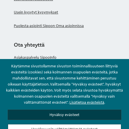
Usein kysytyt kysymykset
Puolesta-asiointi Sipoon Oma asioinnissa
Ota yhteyttä
Asiakaspalvelu SipooInfo
Käytämme sivustollamme sivuston toiminnallisuuteen liittyviä
Anna palautetta nimettömästi
evästeitä (cookies) sekä kolmannen osapuolen evästeitä, jotka
mahdollistavat sen, että sivustomme kehittäminen perustuu
oikeaan käyttäjätietoon. Valitsemalla "Hyväksy evästeet", hyväksyt
Kysy tai asioi
kaikkien evästeiden käytön. Voit myös selata sivustoa hyväksymättä
kolmannen osapuolen evästeitä valitsemalla "Hyväksy vain
Yhteystiedot
välttämättömät evästeet".
Lisätietoa evästeistä
.
Hyväksy evästeet