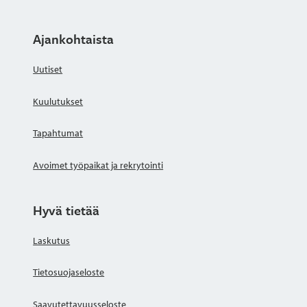
Ajankohtaista
Uutiset
Kuulutukset
Tapahtumat
Avoimet työpaikat ja rekrytointi
Hyvä tietää
Laskutus
Tietosuojaseloste
Saavutettavuusseloste