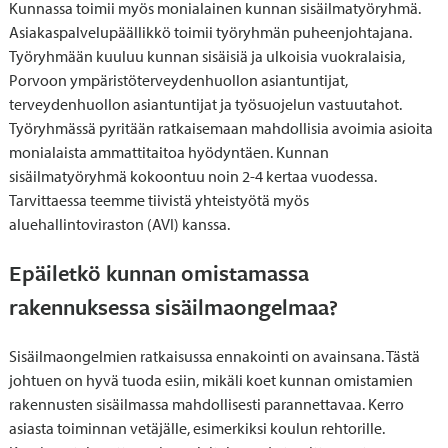
Kunnassa toimii myös monialainen kunnan sisäilmatyöryhmä.
Asiakaspalvelupäällikkö toimii työryhmän puheenjohtajana.
Työryhmään kuuluu kunnan sisäisiä ja ulkoisia vuokralaisia,
Porvoon ympäristöterveydenhuollon asiantuntijat,
terveydenhuollon asiantuntijat ja työsuojelun vastuutahot.
Työryhmässä pyritään ratkaisemaan mahdollisia avoimia asioita
monialaista ammattitaitoa hyödyntäen. Kunnan
sisäilmatyöryhmä kokoontuu noin 2-4 kertaa vuodessa.
Tarvittaessa teemme tiivistä yhteistyötä myös
aluehallintoviraston (AVI) kanssa.
Epäiletkö kunnan omistamassa
rakennuksessa sisäilmaongelmaa?
Sisäilmaongelmien ratkaisussa ennakointi on avainsana. Tästä
johtuen on hyvä tuoda esiin, mikäli koet kunnan omistamien
rakennusten sisäilmassa mahdollisesti parannettavaa. Kerro
asiasta toiminnan vetäjälle, esimerkiksi koulun rehtorille.