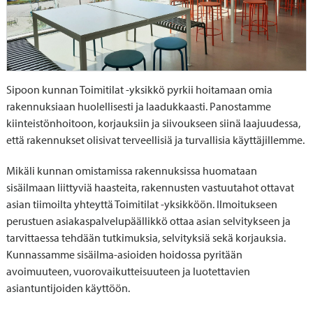
Sipoon kunnan Toimitilat -yksikkö pyrkii hoitamaan omia
rakennuksiaan huolellisesti ja laadukkaasti. Panostamme
kiinteistönhoitoon, korjauksiin ja siivoukseen siinä laajuudessa,
että rakennukset olisivat terveellisiä ja turvallisia käyttäjillemme.
Mikäli kunnan omistamissa rakennuksissa huomataan
sisäilmaan liittyviä haasteita, rakennusten vastuutahot ottavat
asian tiimoilta yhteyttä Toimitilat -yksikköön. Ilmoitukseen
perustuen asiakaspalvelupäällikkö ottaa asian selvitykseen ja
tarvittaessa tehdään tutkimuksia, selvityksiä sekä korjauksia.
Kunnassamme sisäilma-asioiden hoidossa pyritään
avoimuuteen, vuorovaikutteisuuteen ja luotettavien
asiantuntijoiden käyttöön.