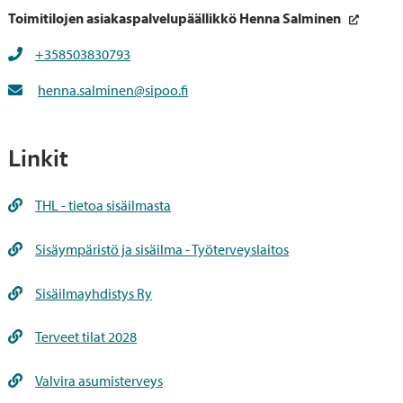
Toimitilojen asiakaspalvelupäällikkö Henna Salminen
+358503830793
henna.salminen@sipoo.fi
Linkit
THL - tietoa sisäilmasta
Sisäympäristö ja sisäilma - Työterveyslaitos
Sisäilmayhdistys Ry
Terveet tilat 2028
Valvira asumisterveys