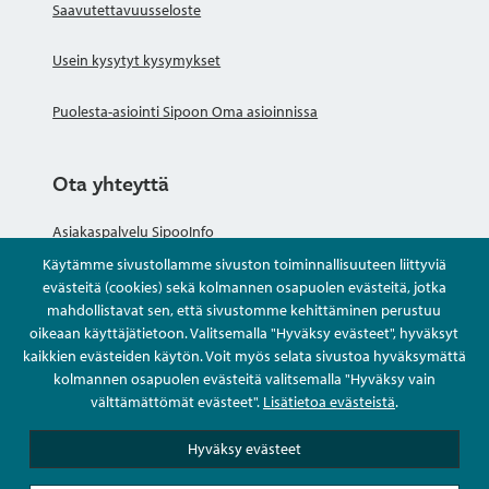
Saavutettavuusseloste
Usein kysytyt kysymykset
Puolesta-asiointi Sipoon Oma asioinnissa
Ota yhteyttä
Asiakaspalvelu SipooInfo
Käytämme sivustollamme sivuston toiminnallisuuteen liittyviä
Anna palautetta nimettömästi
evästeitä (cookies) sekä kolmannen osapuolen evästeitä, jotka
mahdollistavat sen, että sivustomme kehittäminen perustuu
oikeaan käyttäjätietoon. Valitsemalla "Hyväksy evästeet", hyväksyt
Kysy tai asioi
kaikkien evästeiden käytön. Voit myös selata sivustoa hyväksymättä
kolmannen osapuolen evästeitä valitsemalla "Hyväksy vain
Yhteystiedot
välttämättömät evästeet".
Lisätietoa evästeistä
.
Hyväksy evästeet