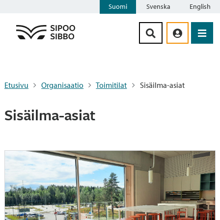
Suomi
Svenska
English
Siirry sisältöön
Etusivu
Organisaatio
Toimitilat
Sisäilma-asiat
Sisäilma-asiat