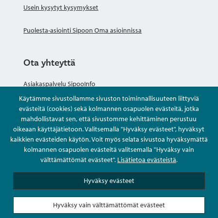
Usein kysytyt kysymykset
Puolesta-asiointi Sipoon Oma asioinnissa
Ota yhteyttä
Asiakaspalvelu SipooInfo
Käytämme sivustollamme sivuston toiminnallisuuteen liittyviä
Anna palautetta nimettömästi
evästeitä (cookies) sekä kolmannen osapuolen evästeitä, jotka
mahdollistavat sen, että sivustomme kehittäminen perustuu
oikeaan käyttäjätietoon. Valitsemalla "Hyväksy evästeet", hyväksyt
Kysy tai asioi
kaikkien evästeiden käytön. Voit myös selata sivustoa hyväksymättä
kolmannen osapuolen evästeitä valitsemalla "Hyväksy vain
Yhteystiedot
välttämättömät evästeet".
Lisätietoa evästeistä
.
Hyväksy evästeet
Hyväksy vain välttämättömät evästeet