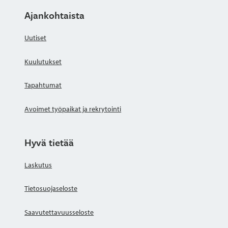
Ajankohtaista
Uutiset
Kuulutukset
Tapahtumat
Avoimet työpaikat ja rekrytointi
Hyvä tietää
Laskutus
Tietosuojaseloste
Saavutettavuusseloste