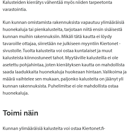
Kalusteiden kierrätys vähentää myös niiden tarpeetonta
varastointia.
Kun kunnan omistamista rakennuksista vapautuu ylimääräisiä
huonekaluja tai pienkalusteita, tarjotaan niitä ensin sisäisestä
kunnan muihin rakennuksiin. Mikäli tätä kautta ei löydy
tavaroille ottajaa, siirretään ne julkiseen myyntiin Kiertonet -
sivustolle. Tuolta kalusteita voi ostaa kuntalaiset ja muut
kalusteista kiinnostuneet tahot. Myytäville kalusteilla ei ole
asetettu pohjahintaa, joten kierrätyksen kautta on mahdollista
saada laadukkaita huonekaluja huokeaan hintaan. Valikoima ja
määrä vaihtelee sen mukaan, paljonko kalusteita on jäänyt yli
kunnan rakennuksista. Puhelimitse ei ole mahdollista ostaa
huonekaluja.
Toimi näin
Kunnan ylimääräisiä kalusteita voi ostaa Kiertonet.fi-