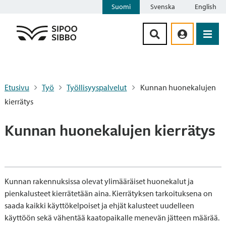
Suomi
Svenska
English
Siirry sisältöön
Etusivu
Työ
Työllisyyspalvelut
Kunnan huonekalujen
kierrätys
Kunnan huonekalujen kierrätys
Kunnan rakennuksissa olevat ylimääräiset huonekalut ja
pienkalusteet kierrätetään aina. Kierrätyksen tarkoituksena on
saada kaikki käyttökelpoiset ja ehjät kalusteet uudelleen
käyttöön sekä vähentää kaatopaikalle menevän jätteen määrää.