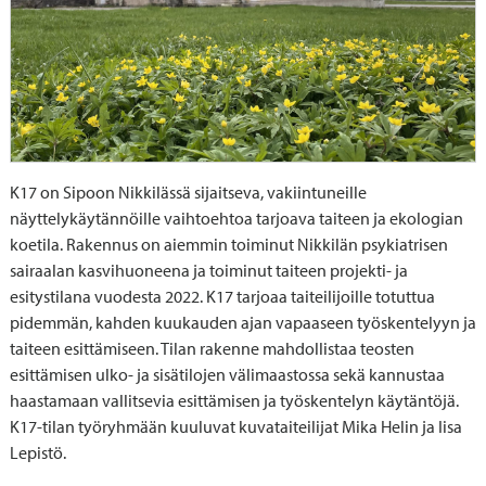
K17 on Sipoon Nikkilässä sijaitseva, vakiintuneille
näyttelykäytännöille vaihtoehtoa tarjoava taiteen ja ekologian
koetila. Rakennus on aiemmin toiminut Nikkilän psykiatrisen
sairaalan kasvihuoneena ja toiminut taiteen projekti- ja
esitystilana vuodesta 2022. K17 tarjoaa taiteilijoille totuttua
pidemmän, kahden kuukauden ajan vapaaseen työskentelyyn ja
taiteen esittämiseen. Tilan rakenne mahdollistaa teosten
esittämisen ulko- ja sisätilojen välimaastossa sekä kannustaa
haastamaan vallitsevia esittämisen ja työskentelyn käytäntöjä.
K17-tilan työryhmään kuuluvat kuvataiteilijat Mika Helin ja Iisa
Lepistö.