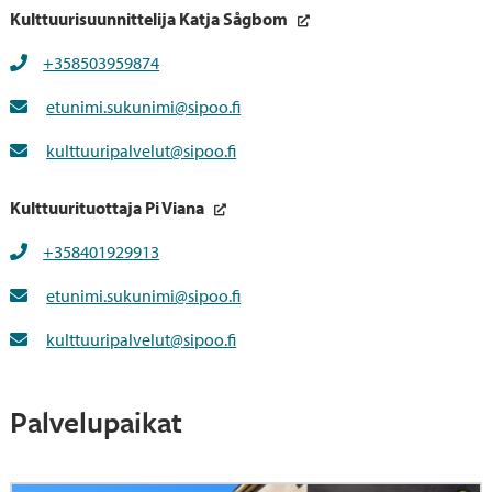
Kulttuurisuunnittelija Katja Sågbom
+358503959874
etunimi.sukunimi@sipoo.fi
kulttuuripalvelut@sipoo.fi
Kulttuurituottaja Pi Viana
+358401929913
etunimi.sukunimi@sipoo.fi
kulttuuripalvelut@sipoo.fi
Palvelupaikat