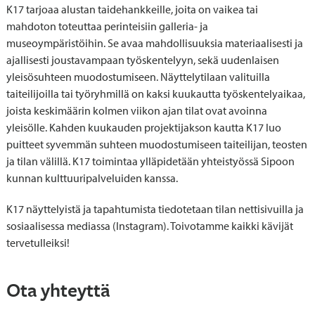
K17 tarjoaa alustan taidehankkeille, joita on vaikea tai
mahdoton toteuttaa perinteisiin galleria- ja
museoympäristöihin. Se avaa mahdollisuuksia materiaalisesti ja
ajallisesti joustavampaan työskentelyyn, sekä uudenlaisen
yleisösuhteen muodostumiseen. Näyttelytilaan valituilla
taiteilijoilla tai työryhmillä on kaksi kuukautta työskentelyaikaa,
joista keskimäärin kolmen viikon ajan tilat ovat avoinna
yleisölle. Kahden kuukauden projektijakson kautta K17 luo
puitteet syvemmän suhteen muodostumiseen taiteilijan, teosten
ja tilan välillä. K17 toimintaa ylläpidetään yhteistyössä Sipoon
kunnan kulttuuripalveluiden kanssa.
K17 näyttelyistä ja tapahtumista tiedotetaan tilan nettisivuilla ja
sosiaalisessa mediassa (Instagram). Toivotamme kaikki kävijät
tervetulleiksi!
Ota yhteyttä