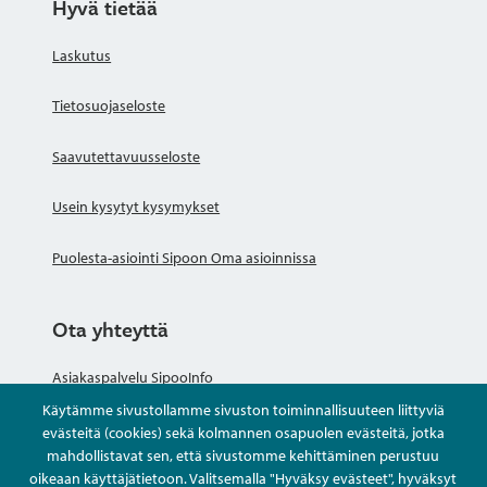
Hyvä tietää
Laskutus
Tietosuojaseloste
Saavutettavuusseloste
Usein kysytyt kysymykset
Puolesta-asiointi Sipoon Oma asioinnissa
Ota yhteyttä
Asiakaspalvelu SipooInfo
Käytämme sivustollamme sivuston toiminnallisuuteen liittyviä
Anna palautetta nimettömästi
evästeitä (cookies) sekä kolmannen osapuolen evästeitä, jotka
mahdollistavat sen, että sivustomme kehittäminen perustuu
oikeaan käyttäjätietoon. Valitsemalla "Hyväksy evästeet", hyväksyt
Kysy tai asioi