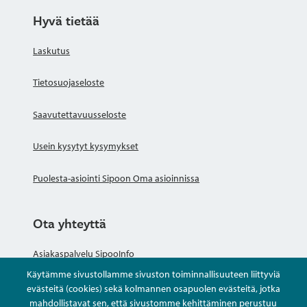
Hyvä tietää
Laskutus
Tietosuojaseloste
Saavutettavuusseloste
Usein kysytyt kysymykset
Puolesta-asiointi Sipoon Oma asioinnissa
Ota yhteyttä
Asiakaspalvelu SipooInfo
Käytämme sivustollamme sivuston toiminnallisuuteen liittyviä
Anna palautetta nimettömästi
evästeitä (cookies) sekä kolmannen osapuolen evästeitä, jotka
mahdollistavat sen, että sivustomme kehittäminen perustuu