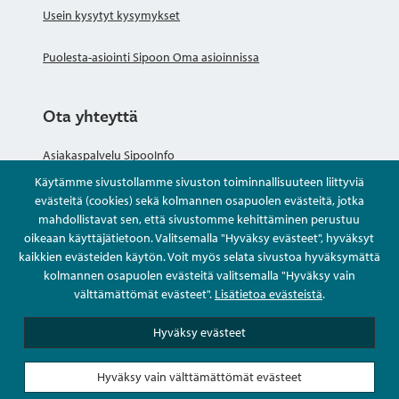
Usein kysytyt kysymykset
Puolesta-asiointi Sipoon Oma asioinnissa
Ota yhteyttä
Asiakaspalvelu SipooInfo
Käytämme sivustollamme sivuston toiminnallisuuteen liittyviä
Anna palautetta nimettömästi
evästeitä (cookies) sekä kolmannen osapuolen evästeitä, jotka
mahdollistavat sen, että sivustomme kehittäminen perustuu
oikeaan käyttäjätietoon. Valitsemalla "Hyväksy evästeet", hyväksyt
Kysy tai asioi
kaikkien evästeiden käytön. Voit myös selata sivustoa hyväksymättä
kolmannen osapuolen evästeitä valitsemalla "Hyväksy vain
Yhteystiedot
välttämättömät evästeet".
Lisätietoa evästeistä
.
Hyväksy evästeet
Hyväksy vain välttämättömät evästeet