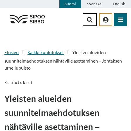
Suomi
Svenska
English
Siirry sisältöön
Etusivu
Kaikki kuulutukset
Yleisten alueiden
suunnitelmaehdotuksen nähtäville asettaminen – Jontaksen
urheilupuisto
Kuulutukset
Yleisten alueiden
suunnitelmaehdotuksen
nähtäville asettaminen –