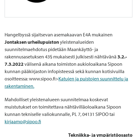
Hangelbyssä sijaitsevan asemakaavan E4A mukainen
Jontaksen urheilupuiston
yleistenalueiden
suunnitelmaehdotus pidetään Maankäyttö- ja
rakennusasetuksen 43§ mukaisesti julkisesti nähtävänä
3.2.-
7.3.2022
välisenä aikana toimiston aukioloaikana Sipoon
kunnan pääkirjaston infopisteessä sekä kunnan kotisivuilla
osoitteessa: www.sipoo.fi>
Katujen ja puistojen suunnittelu ja
rakentaminen.
Mahdolliset yleistenalueen suunnitelmaa koskevat
muistutukset on toimitettava nähtävilläoloaikana Sipoon
kunnan tekniselle valiokunnalle, PL 7, 04131 SIPOO tai
kirjaamo@sipoo.fi
Tekniikka- ja ympäristöosasto