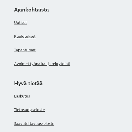
Ajankohtaista
Uutiset
Kuulutukset
Tapahtumat
Avoimet työpaikat ja rekrytointi
Hyvä tietää
Laskutus
Tietosuojaseloste
Saavutettavuusseloste