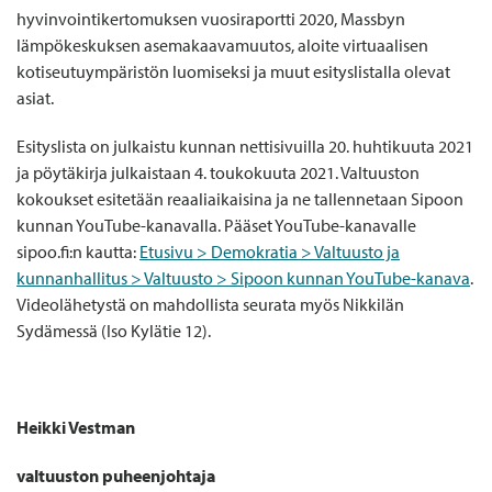
hyvinvointikertomuksen vuosiraportti 2020, Massbyn
lämpökeskuksen asemakaavamuutos, aloite virtuaalisen
kotiseutuympäristön luomiseksi ja muut esityslistalla olevat
asiat.
Esityslista on julkaistu kunnan nettisivuilla 20. huhtikuuta 2021
ja pöytäkirja julkaistaan 4. toukokuuta 2021. Valtuuston
kokoukset esitetään reaaliaikaisina ja ne tallennetaan Sipoon
kunnan YouTube-kanavalla. Pääset YouTube-kanavalle
sipoo.fi:n kautta:
Etusivu > Demokratia > Valtuusto ja
kunnanhallitus > Valtuusto > Sipoon kunnan YouTube-kanava
.
Videolähetystä on mahdollista seurata myös Nikkilän
Sydämessä (Iso Kylätie 12).
Heikki Vestman
valtuuston puheenjohtaja