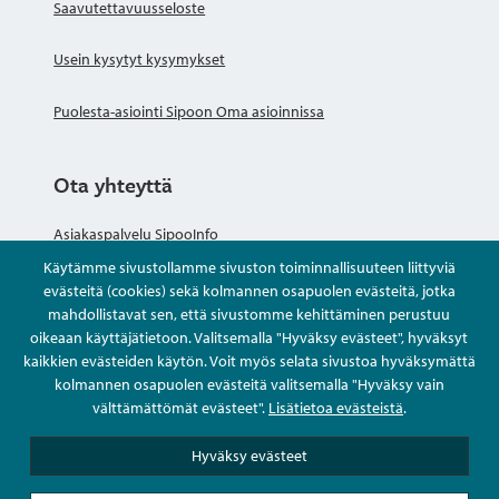
Saavutettavuusseloste
Usein kysytyt kysymykset
Puolesta-asiointi Sipoon Oma asioinnissa
Ota yhteyttä
Asiakaspalvelu SipooInfo
Käytämme sivustollamme sivuston toiminnallisuuteen liittyviä
Anna palautetta nimettömästi
evästeitä (cookies) sekä kolmannen osapuolen evästeitä, jotka
mahdollistavat sen, että sivustomme kehittäminen perustuu
oikeaan käyttäjätietoon. Valitsemalla "Hyväksy evästeet", hyväksyt
Kysy tai asioi
kaikkien evästeiden käytön. Voit myös selata sivustoa hyväksymättä
kolmannen osapuolen evästeitä valitsemalla "Hyväksy vain
Yhteystiedot
välttämättömät evästeet".
Lisätietoa evästeistä
.
Hyväksy evästeet