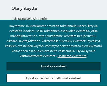
Ota yhteyttä
Asiakaspalvelu SipooInfo
Käytämme sivustollamme sivuston toiminnallisuuteen liittyviä
Anna palautetta nimettömästi
evästeitä (cookies) sekä kolmannen osapuolen evästeitä, jotka
mahdollistavat sen, että sivustomme kehittäminen perustuu
oikeaan käyttäjätietoon. Valitsemalla "Hyväksy evästeet", hyväksyt
Kysy tai asioi
kaikkien evästeiden käytön. Voit myös selata sivustoa hyväksymättä
kolmannen osapuolen evästeitä valitsemalla "Hyväksy vain
Yhteystiedot
välttämättömät evästeet".
Lisätietoa evästeistä
.
Hyväksy evästeet
Hyväksy vain välttämättömät evästeet