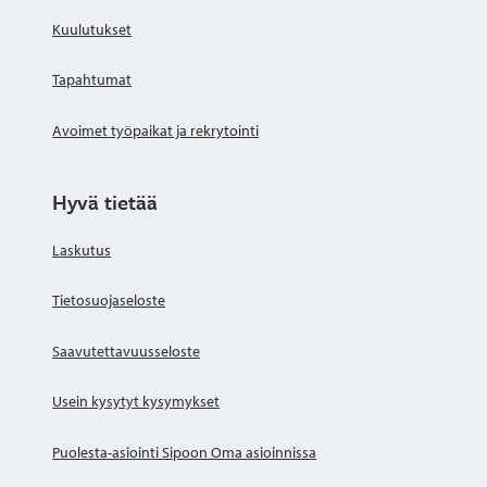
Kuulutukset
Tapahtumat
Avoimet työpaikat ja rekrytointi
Hyvä tietää
Laskutus
Tietosuojaseloste
Saavutettavuusseloste
Usein kysytyt kysymykset
Puolesta-asiointi Sipoon Oma asioinnissa