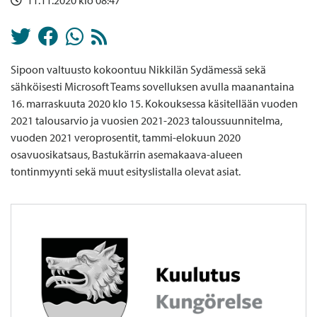
11.11.2020 klo 08:47
Sipoon valtuusto kokoontuu Nikkilän Sydämessä sekä
sähköisesti Microsoft Teams sovelluksen avulla maanantaina
16. marraskuuta 2020 klo 15. Kokouksessa käsitellään vuoden
2021 talousarvio ja vuosien 2021-2023 taloussuunnitelma,
vuoden 2021 veroprosentit, tammi-elokuun 2020
osavuosikatsaus, Bastukärrin asemakaava-alueen
tontinmyynti sekä muut esityslistalla olevat asiat.