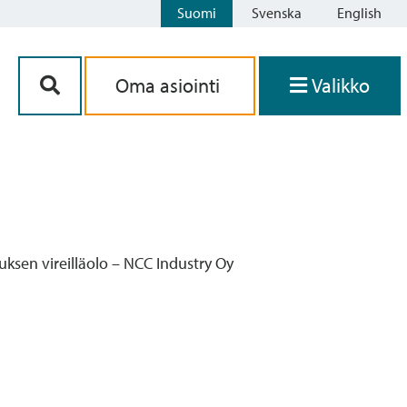
Suomi
Svenska
English
Siirry sisältöön
Oma asiointi
Valikko
ksen vireilläolo – NCC Industry Oy