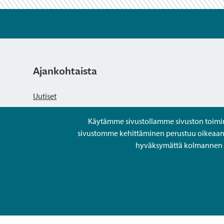
Ajankohtaista
Uutiset
Käytämme sivustollamme sivuston toiminna
Kuulutukset
sivustomme kehittäminen perustuu oikeaan kä
hyväksymättä kolmannen os
Tapahtumat
Avoimet työpaikat ja rekrytointi