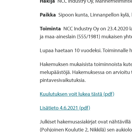
Hakija
NCC Industry Oy, Mannerheimintie
Paikka
Sipoon kunta, Linnanpellon kylä, ki
Toiminta
NCC Industry Oy on 23.4.2020 l
ja maa-aineslain (555/1981) mukaisen yh
Lupaa haetaan 10 vuodeksi. Toiminnalle h
Hakemuksen mukaisista toiminnoista kuten 
melupäästöjä. Hakemuksessa on arvioitu to
pintavesivaikutuksia.
Kuulutuksen voit lukea tästä (pdf)
Lisätieto 4.6.2021 (pdf)
Julkiset hakemusasiakirjat ovat nähtävill
(Pohjoinen Koulutie 2, Nikkilä) sen aukiol