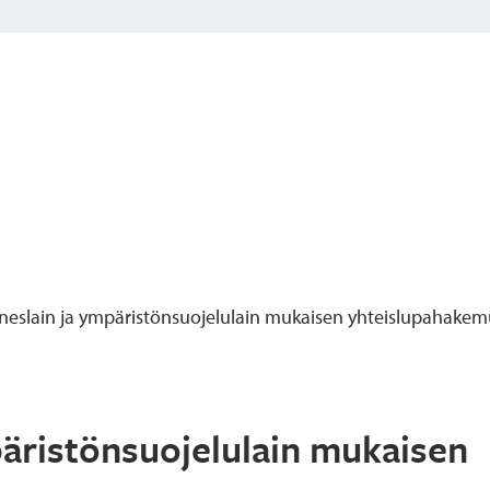
neslain ja ympäristönsuojelulain mukaisen yhteislupahakemu
päristönsuojelulain mukaisen