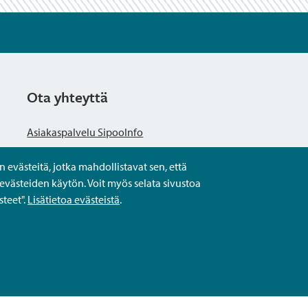
Ota yhteyttä
Asiakaspalvelu SipooInfo
evästeitä, jotka mahdollistavat sen, että
Anna palautetta nimettömästi
evästeiden käytön. Voit myös selata sivustoa
teet".
Lisätietoa evästeistä
.
Kysy tai asioi
Yhteystiedot