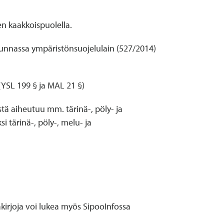
en kaakkoispuolella.
kunnassa ympäristönsuojelulain (527/2014)
YSL 199 § ja MAL 21 §)
tä aiheutuu mm. tärinä-, pöly- ja
 tärinä-, pöly-, melu- ja
kirjoja voi lukea myös SipooInfossa