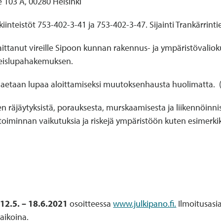
 103 A, 00280 Helsinki
inteistöt 753-402-3-41 ja 753-402-3-47. Sijainti Trankärrinti
aittanut vireille Sipoon kunnan rakennus- ja ympäristövalio
teislupahakemuksen.
aetaan lupaa aloittamiseksi muutoksenhausta huolimatta. (
räjäytyksistä, porauksesta, murskaamisesta ja liikennöinnis
iminnan vaikutuksia ja riskejä ympäristöön kuten esimerkiksi
ä
12.5. – 18.6.2021
osoitteessa
www.julkipano.fi.
Ilmoitusasia
oaikoina.