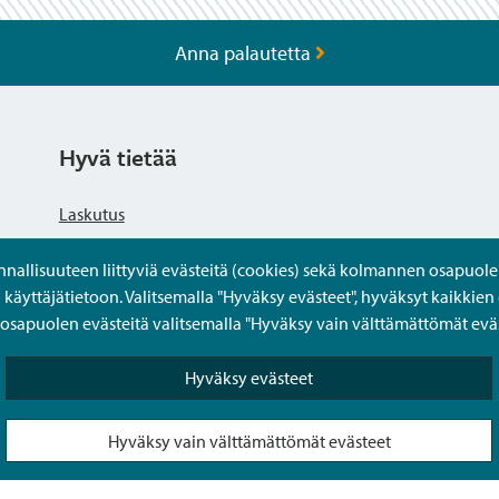
Anna palautetta
Hyvä tietää
Laskutus
llisuuteen liittyviä evästeitä (cookies) sekä kolmannen osapuolen 
Tietosuojaseloste
yttäjätietoon. Valitsemalla "Hyväksy evästeet", hyväksyt kaikkien 
apuolen evästeitä valitsemalla "Hyväksy vain välttämättömät eväs
Saavutettavuusseloste
Hyväksy evästeet
Usein kysytyt kysymykset
Hyväksy vain välttämättömät evästeet
Puolesta-asiointi Sipoon Oma asioinnissa