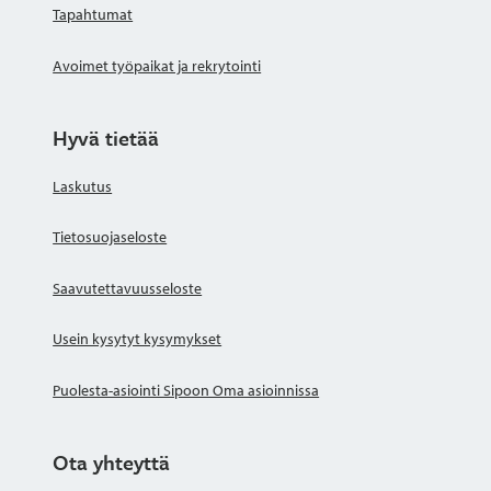
Tapahtumat
Avoimet työpaikat ja rekrytointi
Hyvä tietää
Laskutus
Tietosuojaseloste
Saavutettavuusseloste
Usein kysytyt kysymykset
Puolesta-asiointi Sipoon Oma asioinnissa
Ota yhteyttä