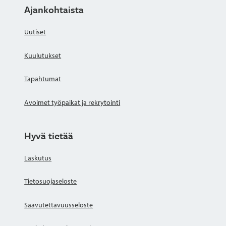
Ajankohtaista
Uutiset
Kuulutukset
Tapahtumat
Avoimet työpaikat ja rekrytointi
Hyvä tietää
Laskutus
Tietosuojaseloste
Saavutettavuusseloste