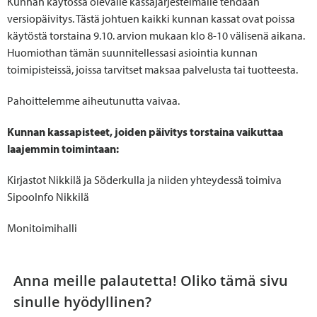
Kunnan käytössä olevalle kassajärjestelmälle tehdään
versiopäivitys. Tästä johtuen kaikki kunnan kassat ovat poissa
käytöstä torstaina 9.10. arvion mukaan klo 8-10 välisenä aikana.
Huomiothan tämän suunnitellessasi asiointia kunnan
toimipisteissä, joissa tarvitset maksaa palvelusta tai tuotteesta.
Pahoittelemme aiheutunutta vaivaa.
Kunnan kassapisteet, joiden päivitys torstaina vaikuttaa
laajemmin toimintaan:
Kirjastot Nikkilä ja Söderkulla ja niiden yhteydessä toimiva
SipooInfo Nikkilä
Monitoimihalli
Anna meille palautetta! Oliko tämä sivu
sinulle hyödyllinen?