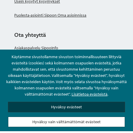
Usein kysytyt kysymykset
Puolesta-asiointi Sipoon Oma asioinnissa
Ota yhteyttä
Asiakaspalvelu SipooInfo
Käytämme sivustollamme sivuston toiminnallisuuteen liittyviä
Anna palautetta nimettömästi
evästeitä (cookies) sekä kolmannen osapuolen evästeitä, jotka
mahdollistavat sen, että sivustomme kehittäminen perustuu
oikeaan käyttäjätietoon. Valitsemalla "Hyväksy evästeet", hyväksyt
Kysy tai asioi
kaikkien evästeiden käytön. Voit myös selata sivustoa hyväksymättä
kolmannen osapuolen evästeitä valitsemalla "Hyväksy vain
Yhteystiedot
välttämättömät evästeet".
Lisätietoa evästeistä
.
Hyväksy evästeet
Hyväksy vain välttämättömät evästeet