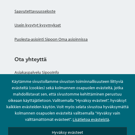
Saavutettavuusseloste
Usein kysytyt kysymykset
Puolesta-asiointi Sipoon Oma asioinnissa
Ota yhteyttä
Asiakaspalvelu SipooInfo
Käytämme sivustollamme sivuston toiminnallisuuteen liittyviä
Anna palautetta nimettömästi
evästeitä (cookies) sekä kolmannen osapuolen evästeitä, jotka
mahdollistavat sen, että sivustomme kehittäminen perustuu
oikeaan käyttäjätietoon. Valitsemalla "Hyväksy evästeet", hyväksyt
Kysy tai asioi
kaikkien evästeiden käytön. Voit myös selata sivustoa hyväksymättä
kolmannen osapuolen evästeitä valitsemalla "Hyväksy vain
Yhteystiedot
välttämättömät evästeet".
Lisätietoa evästeistä
.
Hyväksy evästeet