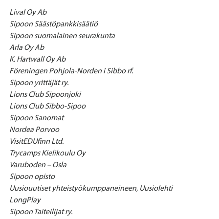
Lival Oy Ab
Sipoon Säästöpankkisäätiö
Sipoon suomalainen seurakunta
Arla Oy Ab
K. Hartwall Oy Ab
Föreningen Pohjola-Norden i Sibbo rf.
Sipoon yrittäjät ry.
Lions Club Sipoonjoki
Lions Club Sibbo-Sipoo
Sipoon Sanomat
Nordea Porvoo
VisitEDUfinn Ltd.
Trycamps Kielikoulu Oy
Varuboden – Osla
Sipoon opisto
Uusiouutiset yhteistyökumppaneineen, Uusiolehti
LongPlay
Sipoon Taiteilijat ry.