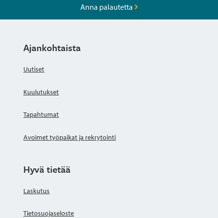
Anna palautetta
Ajankohtaista
Uutiset
Kuulutukset
Tapahtumat
Avoimet työpaikat ja rekrytointi
Hyvä tietää
Laskutus
Tietosuojaseloste