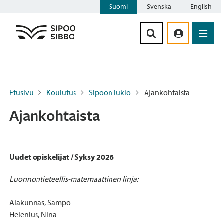
Suomi
Svenska
English
Siirry sisältöön
Etusivu
Koulutus
Sipoon lukio
Ajankohtaista
Ajankohtaista
Uudet opiskelijat / Syksy 2026
Luonnontieteellis-matemaattinen linja:
Alakunnas, Sampo
Helenius, Nina