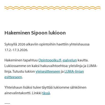
Hakeminen Sipoon lukioon
Syksyllä 2026 alkaviin opintoihin haettiin yhteishaussa
17.2.-17.3.2026.
Hakeminen tapahtuu
Opintopolku.fi -palvelun
kautta.
Lukiossamme on kaksi hakuvaihtoehtoa: yleislinja ja LUMA-
linja. Tutustu lukion
yleisesitteeseen
ja
LUMA-linjan
esitteeseen
.
Yhteishaun lisäksi tulee täyttää lukiomme sähköinen
ainevalintakortti. Linkki
tässä
.
—–