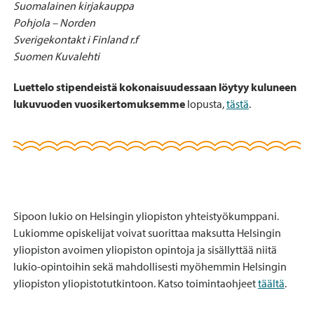
Suomalainen kirjakauppa
Pohjola – Norden
Sverigekontakt i Finland r.f
Suomen Kuvalehti
Luettelo stipendeistä kokonaisuudessaan löytyy kuluneen
lukuvuoden vuosikertomuksemme
lopusta,
tästä
.
Sipoon lukio on Helsingin yliopiston yhteistyökumppani.
Lukiomme opiskelijat voivat suorittaa maksutta Helsingin
yliopiston avoimen yliopiston opintoja ja sisällyttää niitä
lukio-opintoihin sekä mahdollisesti myöhemmin Helsingin
yliopiston yliopistotutkintoon. Katso toimintaohjeet
täältä
.