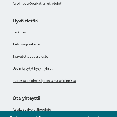
Avoimet työpaikat ja rekrytointi
Hyvä tietää
Laskutus
Tietosuojaseloste
Saavutettavuusseloste
Usein kysytyt kysymykset
Puolesta-asiointi Sipoon Oma asioinnissa
Ota yhteyttä
Asiakaspalvelu SipooInfo