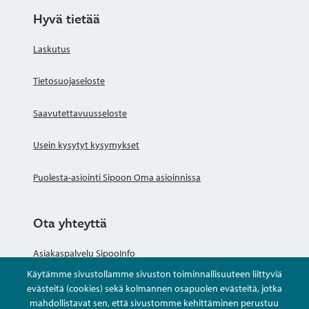
Hyvä tietää
Laskutus
Tietosuojaseloste
Saavutettavuusseloste
Usein kysytyt kysymykset
Puolesta-asiointi Sipoon Oma asioinnissa
Ota yhteyttä
Asiakaspalvelu SipooInfo
Käytämme sivustollamme sivuston toiminnallisuuteen liittyviä
Anna palautetta nimettömästi
evästeitä (cookies) sekä kolmannen osapuolen evästeitä, jotka
mahdollistavat sen, että sivustomme kehittäminen perustuu