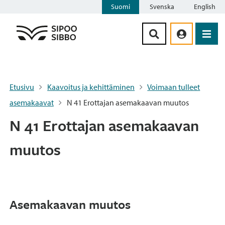
Suomi
Svenska
English
Siirry sisältöön
Etusivu
Kaavoitus ja kehittäminen
Voimaan tulleet
asemakaavat
N 41 Erottajan asemakaavan muutos
N 41 Erottajan asemakaavan
muutos
Asemakaavan muutos