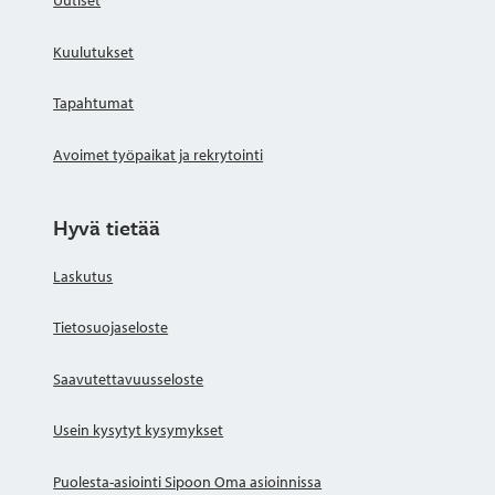
Uutiset
Kuulutukset
Tapahtumat
Avoimet työpaikat ja rekrytointi
Hyvä tietää
Laskutus
Tietosuojaseloste
Saavutettavuusseloste
Usein kysytyt kysymykset
Puolesta-asiointi Sipoon Oma asioinnissa