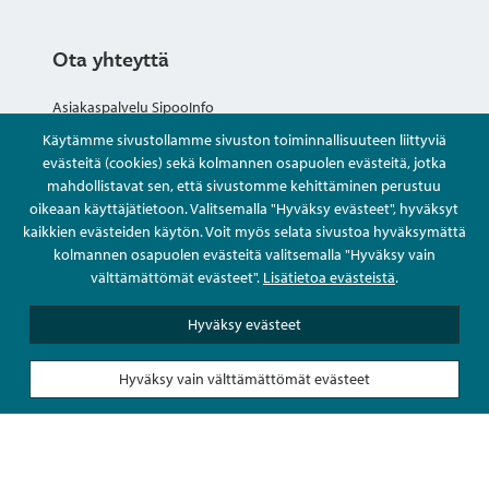
Ota yhteyttä
Asiakaspalvelu SipooInfo
Käytämme sivustollamme sivuston toiminnallisuuteen liittyviä
Anna palautetta nimettömästi
evästeitä (cookies) sekä kolmannen osapuolen evästeitä, jotka
mahdollistavat sen, että sivustomme kehittäminen perustuu
oikeaan käyttäjätietoon. Valitsemalla "Hyväksy evästeet", hyväksyt
Kysy tai asioi
kaikkien evästeiden käytön. Voit myös selata sivustoa hyväksymättä
kolmannen osapuolen evästeitä valitsemalla "Hyväksy vain
Yhteystiedot
välttämättömät evästeet".
Lisätietoa evästeistä
.
Hyväksy evästeet
Hyväksy vain välttämättömät evästeet