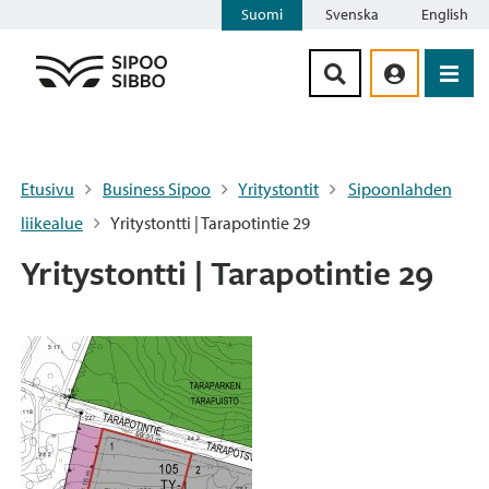
Suomi
Svenska
English
Siirry sisältöön
Etusivu
Business Sipoo
Yritystontit
Sipoonlahden
liikealue
Yritystontti | Tarapotintie 29
Yritystontti | Tarapotintie 29