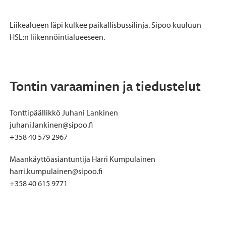
Liikealueen läpi kulkee paikallisbussilinja. Sipoo kuuluun
HSL:n liikennöintialueeseen.
Tontin varaaminen ja tiedustelut
Tonttipäällikkö Juhani Lankinen
juhani.lankinen@sipoo.fi
+358 40 579 2967
Maankäyttöasiantuntija Harri Kumpulainen
harri.kumpulainen@sipoo.fi
+358 40 615 9771