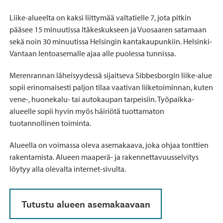
Liike-alueelta on kaksi liittymää valtatielle 7, jota pitkin
pääsee 15 minuutissa Itäkeskukseen ja Vuosaaren satamaan
sekä noin 30 minuutissa Helsingin kantakaupunkiin. Helsinki-
Vantaan lentoasemalle ajaa alle puolessa tunnissa.
Merenrannan läheisyydessä sijaitseva Sibbesborgin liike-alue
sopii erinomaisesti paljon tilaa vaativan liiketoiminnan, kuten
vene-, huonekalu- tai autokaupan tarpeisiin. Työpaikka-
alueelle sopii hyvin myös häiriötä tuottamaton
tuotannollinen toiminta.
Alueella on voimassa oleva asemakaava, joka ohjaa tonttien
rakentamista. Alueen maaperä- ja rakennettavuusselvitys
löytyy alla olevalta internet-sivulta.
Tutustu alueen asemakaavaan