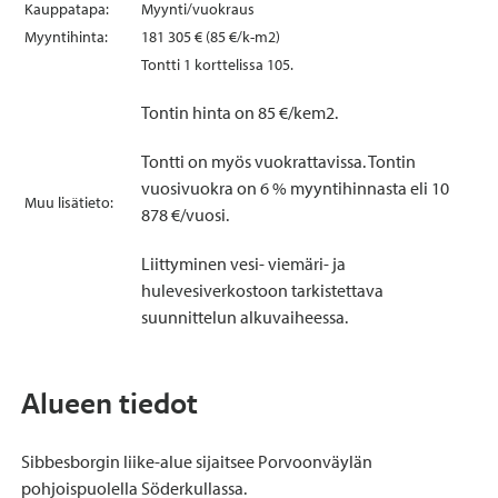
Kauppatapa:
Myynti/vuokraus
Myyntihinta:
181 305 € (85 €/k-m2)
Tontti 1 korttelissa 105.
Tontin hinta on 85 €/kem2.
Tontti on myös vuokrattavissa. Tontin
vuosivuokra on 6 % myyntihinnasta eli 10
Muu lisätieto:
878 €/vuosi.
Liittyminen vesi- viemäri- ja
hulevesiverkostoon tarkistettava
suunnittelun alkuvaiheessa.
Alueen tiedot
Sibbesborgin liike-alue sijaitsee Porvoonväylän
pohjoispuolella Söderkullassa.