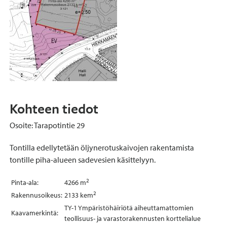
Kohteen tiedot
Osoite: Tarapotintie 29
Tontilla edellytetään öljynerotuskaivojen rakentamista
tontille piha-alueen sadevesien käsittelyyn.
2
Pinta-ala:
4266 m
2
Rakennusoikeus:
2133 kem
TY-1 Ympäristöhäiriötä aiheuttamattomien
Kaavamerkintä:
teollisuus- ja varastorakennusten korttelialue