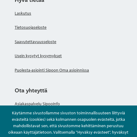
Laskutus
Tietosuojaseloste
Saavutettavuusseloste
Usein kysytyt kysymykset
Puolesta-asiointi Sipoon Oma asioinnissa
Ota yhteyttä
Asiakaspalvelu SipooInfo
Käytämme sivustollamme sivuston toiminnallisuuteen liittyviä
Anna palautetta nimettömästi
evästeitä (cookies) sekä kolmannen osapuolen evästeitä, jotka
mahdollistavat sen, että sivustomme kehittäminen perustuu
oikeaan käyttäjätietoon. Valitsemalla "Hyväksy evästeet", hyväksyt
Kysy tai asioi