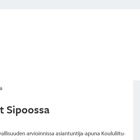
sa
et Sipoossa
llisuuden arvioinnissa asiantuntija-apuna Koululiitu-