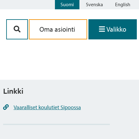
Suomi
Svenska
English
Siirry sisältöön
Oma asiointi
Valikko
Linkki
Vaaralliset koulutiet Sipoossa