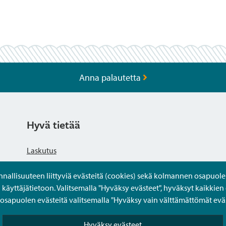
Anna palautetta
Hyvä tietää
Laskutus
llisuuteen liittyviä evästeitä (cookies) sekä kolmannen osapuolen 
Tietosuojaseloste
yttäjätietoon. Valitsemalla "Hyväksy evästeet", hyväksyt kaikkien 
apuolen evästeitä valitsemalla "Hyväksy vain välttämättömät eväs
Saavutettavuusseloste
Hyväksy evästeet