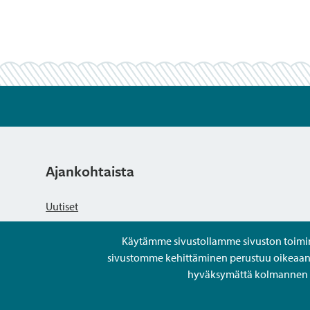
Ajankohtaista
Uutiset
Käytämme sivustollamme sivuston toiminna
Kuulutukset
sivustomme kehittäminen perustuu oikeaan kä
hyväksymättä kolmannen os
Tapahtumat