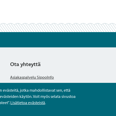
Ota yhteyttä
Asiakaspalvelu SipooInfo
evästeitä, jotka mahdollistavat sen, että
Anna palautetta nimettömästi
evästeiden käytön. Voit myös selata sivustoa
teet".
Lisätietoa evästeistä
.
Kysy tai asioi