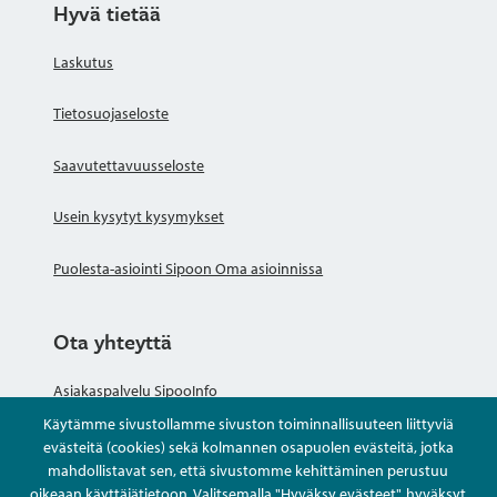
Hyvä tietää
Laskutus
Tietosuojaseloste
Saavutettavuusseloste
Usein kysytyt kysymykset
Puolesta-asiointi Sipoon Oma asioinnissa
Ota yhteyttä
Asiakaspalvelu SipooInfo
Käytämme sivustollamme sivuston toiminnallisuuteen liittyviä
Anna palautetta nimettömästi
evästeitä (cookies) sekä kolmannen osapuolen evästeitä, jotka
mahdollistavat sen, että sivustomme kehittäminen perustuu
oikeaan käyttäjätietoon. Valitsemalla "Hyväksy evästeet", hyväksyt
Kysy tai asioi