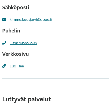
Sähköposti
kimmo.kuusjarvi@sipoo.fi
Puhelin
+358 405653508
Verkkosivu
Lue lisää
Liittyvät palvelut