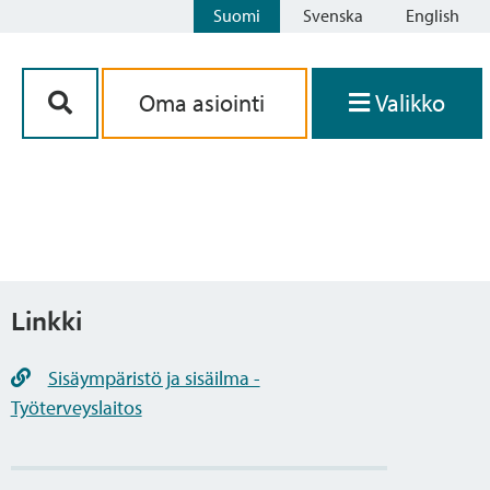
Suomi
Svenska
English
Siirry sisältöön
Oma asiointi
Valikko
Linkki
Sisäympäristö ja sisäilma -
Työterveyslaitos