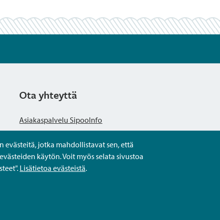
Ota yhteyttä
Asiakaspalvelu SipooInfo
evästeitä, jotka mahdollistavat sen, että
Anna palautetta nimettömästi
evästeiden käytön. Voit myös selata sivustoa
teet".
Lisätietoa evästeistä
.
Kysy tai asioi
Yhteystiedot