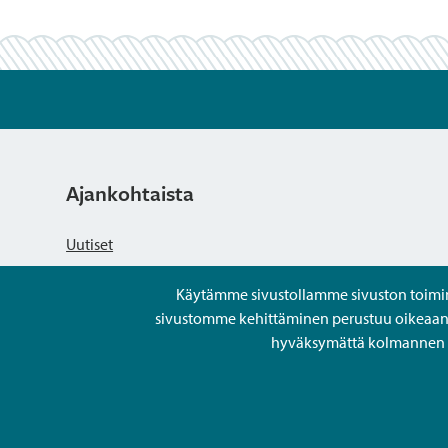
Ajankohtaista
Uutiset
Käytämme sivustollamme sivuston toiminna
Kuulutukset
sivustomme kehittäminen perustuu oikeaan kä
hyväksymättä kolmannen os
Tapahtumat
Avoimet työpaikat ja rekrytointi