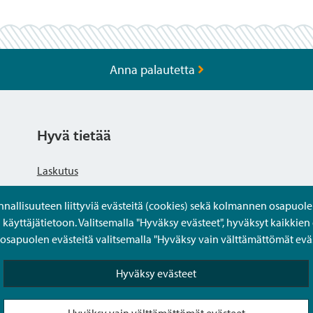
Anna palautetta
Hyvä tietää
Laskutus
llisuuteen liittyviä evästeitä (cookies) sekä kolmannen osapuolen 
Tietosuojaseloste
yttäjätietoon. Valitsemalla "Hyväksy evästeet", hyväksyt kaikkien 
apuolen evästeitä valitsemalla "Hyväksy vain välttämättömät eväs
Saavutettavuusseloste
Hyväksy evästeet
Usein kysytyt kysymykset
Hyväksy vain välttämättömät evästeet