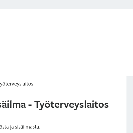
Työterveyslaitos
säilma - Työterveyslaitos
stä ja sisäilmasta.