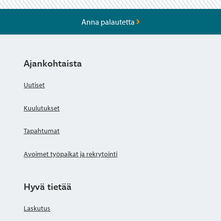
Anna palautetta
Ajankohtaista
Uutiset
Kuulutukset
Tapahtumat
Avoimet työpaikat ja rekrytointi
Hyvä tietää
Laskutus