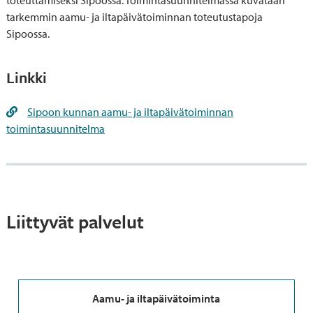
toteuttamiseksi Sipoossa. Toimintasuunnitelmassa kuvataan
tarkemmin aamu- ja iltapäivätoiminnan toteutustapoja
Sipoossa.
Linkki
Sipoon kunnan aamu- ja iltapäivätoiminnan
toimintasuunnitelma
Liittyvät palvelut
Aamu- ja iltapäivätoiminta