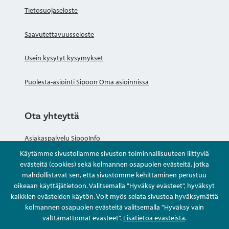
Tietosuojaseloste
Saavutettavuusseloste
Usein kysytyt kysymykset
Puolesta-asiointi Sipoon Oma asioinnissa
Ota yhteyttä
Asiakaspalvelu SipooInfo
Käytämme sivustollamme sivuston toiminnallisuuteen liittyviä
Anna palautetta nimettömästi
evästeitä (cookies) sekä kolmannen osapuolen evästeitä, jotka
mahdollistavat sen, että sivustomme kehittäminen perustuu
oikeaan käyttäjätietoon. Valitsemalla "Hyväksy evästeet", hyväksyt
Kysy tai asioi
kaikkien evästeiden käytön. Voit myös selata sivustoa hyväksymättä
kolmannen osapuolen evästeitä valitsemalla "Hyväksy vain
Yhteystiedot
välttämättömät evästeet".
Lisätietoa evästeistä
.