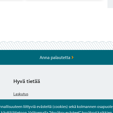
Anna palautetta
Hyvä tietää
Laskutus
llisuuteen liittyviä evästeitä (cookies) sekä kolmannen osapuolen 
Tietosuojaseloste
yttäjätietoon. Valitsemalla "Hyväksy evästeet", hyväksyt kaikkien 