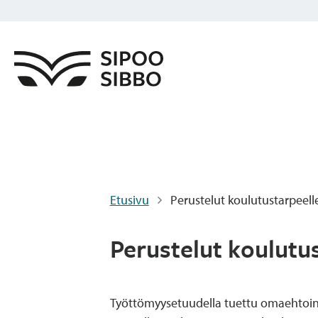
Etusivu
Perustelut koulutustarpeell
Perustelut koulutu
Työttömyysetuudella tuettu omaehtoinen 