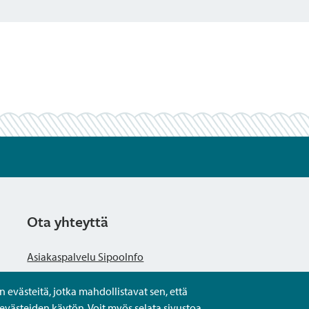
Ota yhteyttä
Asiakaspalvelu SipooInfo
evästeitä, jotka mahdollistavat sen, että
Anna palautetta nimettömästi
evästeiden käytön. Voit myös selata sivustoa