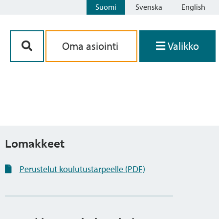
Suomi
Svenska
English
Siirry sisältöön
Oma asiointi
Valikko
Lomakkeet
Perustelut koulutustarpeelle (PDF)