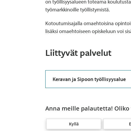
on työllisyysalueen toteama koulutustar
työmarkkinoille työllistymistä.
Kotoutumisajalla omaehtoisina opintoin
lisäksi omaehtoiseen opiskeluun voi sis
Liittyvät palvelut
Keravan ja Sipoon työllisyysalue
Anna meille palautetta! Oliko
Kyllä
E