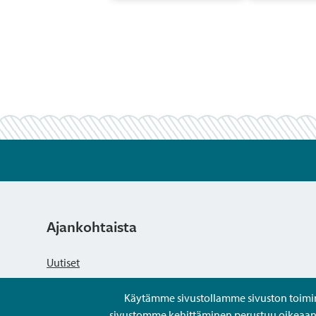
Ajankohtaista
Uutiset
Käytämme sivustollamme sivuston toiminna
Kuulutukset
sivustomme kehittäminen perustuu oikeaan kä