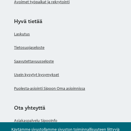
Avoimet työpaikat ja rekrytointi
Hyvä tietää
Laskutus
Tietosuojaseloste
Saavutettavuusseloste
Usein kysytyt kysymykset
Puolesta-asiointi Sipoon Oma asioinnissa
Ota yhteyttä
Asiakaspalvelu SipooInfo
Käytämme sivustollamme sivuston toiminnallisuuteen liittyviä