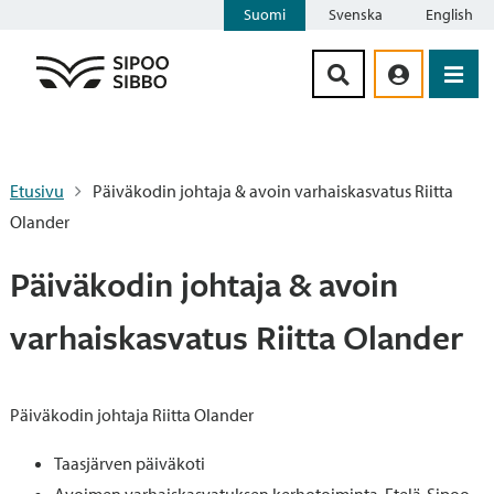
Suomi
Svenska
English
Siirry sisältöön
Etusivu
Päiväkodin johtaja & avoin varhaiskasvatus Riitta
Olander
Päiväkodin johtaja & avoin
varhaiskasvatus Riitta Olander
Päiväkodin johtaja Riitta Olander
Taasjärven päiväkoti
Avoimen varhaiskasvatuksen kerhotoiminta, Etelä-Sipoo