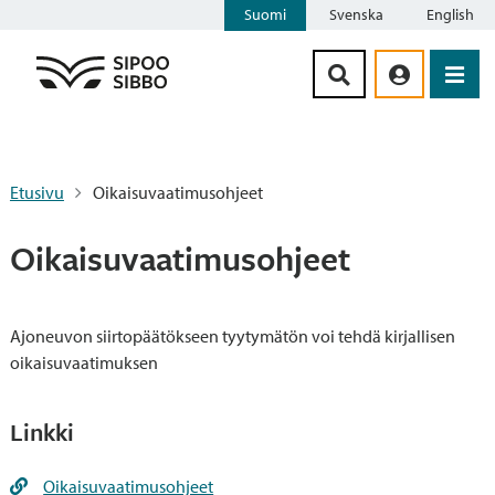
Suomi
Svenska
English
Siirry sisältöön
Etusivu
Oikaisuvaatimusohjeet
Oikaisuvaatimusohjeet
Ajoneuvon siirtopäätökseen tyytymätön voi tehdä kirjallisen
oikaisuvaatimuksen
Linkki
Oikaisuvaatimusohjeet