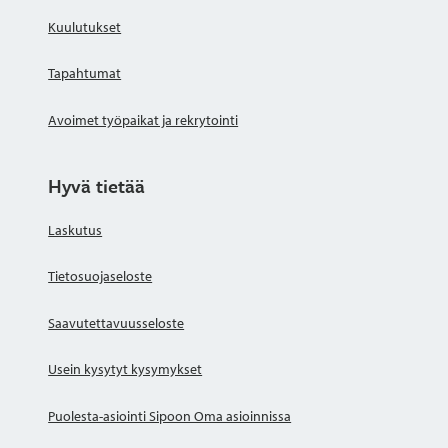
Kuulutukset
Tapahtumat
Avoimet työpaikat ja rekrytointi
Hyvä tietää
Laskutus
Tietosuojaseloste
Saavutettavuusseloste
Usein kysytyt kysymykset
Puolesta-asiointi Sipoon Oma asioinnissa