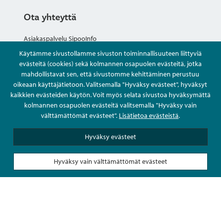
Ota yhteyttä
Asiakaspalvelu SipooInfo
Käytämme sivustollamme sivuston toiminnallisuuteen liittyviä
Anna palautetta nimettömästi
evästeitä (cookies) sekä kolmannen osapuolen evästeitä, jotka
mahdollistavat sen, että sivustomme kehittäminen perustuu
oikeaan käyttäjätietoon. Valitsemalla "Hyväksy evästeet", hyväksyt
Kysy tai asioi
kaikkien evästeiden käytön. Voit myös selata sivustoa hyväksymättä
kolmannen osapuolen evästeitä valitsemalla "Hyväksy vain
Yhteystiedot
välttämättömät evästeet".
Lisätietoa evästeistä
.
Hyväksy evästeet
Hyväksy vain välttämättömät evästeet