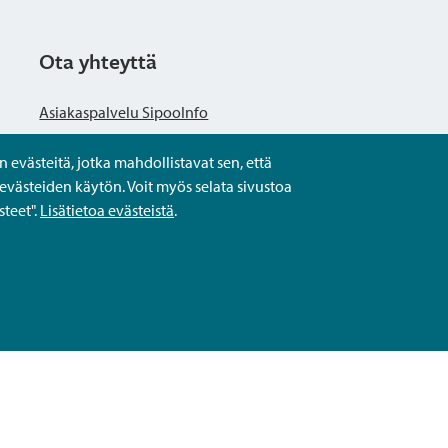
Ota yhteyttä
Asiakaspalvelu SipooInfo
evästeitä, jotka mahdollistavat sen, että
Anna palautetta nimettömästi
evästeiden käytön. Voit myös selata sivustoa
teet".
Lisätietoa evästeistä
.
Kysy tai asioi
Yhteystiedot