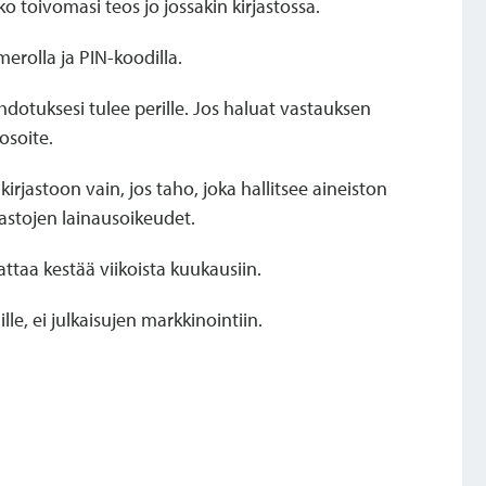
o toivomasi teos jo jossakin kirjastossa.
merolla ja PIN-koodilla.
ehdotuksesi tulee perille. Jos haluat vastauksen
osoite.
rjastoon vain, jos taho, joka hallitsee aineiston
jastojen lainausoikeudet.
ttaa kestää viikoista kuukausiin.
le, ei julkaisujen markkinointiin.