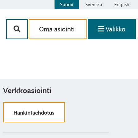
Suomi
Svenska
English
Siirry sisältöön
Oma asiointi
Valikko
Verkkoasiointi
Hankintaehdotus