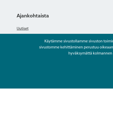
Ajankohtaista
Uutiset
Käytämme sivustollamme sivuston toiminna
Kuulutukset
sivustomme kehittäminen perustuu oikeaan kä
hyväksymättä kolmannen os
Tapahtumat
Avoimet työpaikat ja rekrytointi