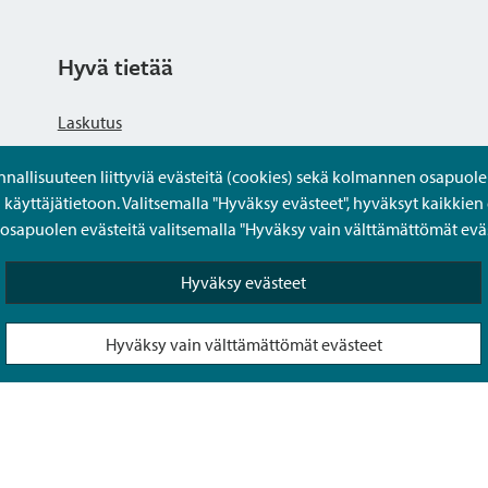
Hyvä tietää
Laskutus
llisuuteen liittyviä evästeitä (cookies) sekä kolmannen osapuolen 
Tietosuojaseloste
yttäjätietoon. Valitsemalla "Hyväksy evästeet", hyväksyt kaikkien 
apuolen evästeitä valitsemalla "Hyväksy vain välttämättömät eväs
Saavutettavuusseloste
Hyväksy evästeet
Usein kysytyt kysymykset
Hyväksy vain välttämättömät evästeet
Puolesta-asiointi Sipoon Oma asioinnissa