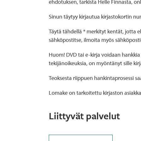
ehdotuksen, tarkista Helle Finnasta, onk
Sinun täytyy kirjautua kirjastokortin nu
Täytä tähdellä * merkityt kentät, jotta 
sähköpostitse, ilmoita myös sähköposti
Huom! DVD tai e-kirja voidaan hankkia ki
tekijänoikeuksia, on myöntänyt sille kir
Teoksesta riippuen hankintaprosessi saa
Lomake on tarkoitettu kirjaston asiakkail
Liittyvät palvelut