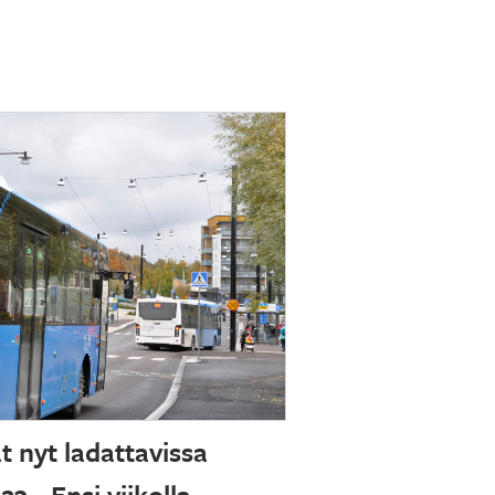
 nyt ladattavissa
3 - Ensi viikolla