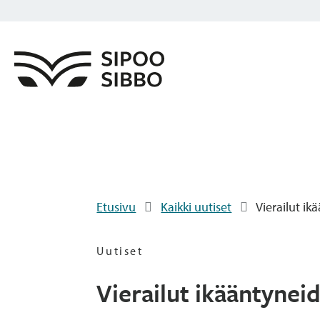
Etusivu
Kaikki uutiset
Vierailut ik
Uutiset
Vierailut ikääntynei