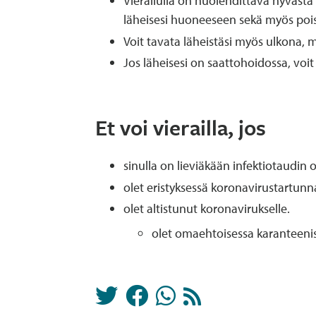
Vierailulla on huolehdittava hyvästä
läheisesi huoneeseen sekä myös pois
Voit tavata läheistäsi myös ulkona, m
Jos läheisesi on saattohoidossa, voi
Et voi vierailla, jos
sinulla on lieviäkään infektiotaudin o
olet eristyksessä koronavirustartunn
olet altistunut koronavirukselle.
olet omaehtoisessa karanteeni