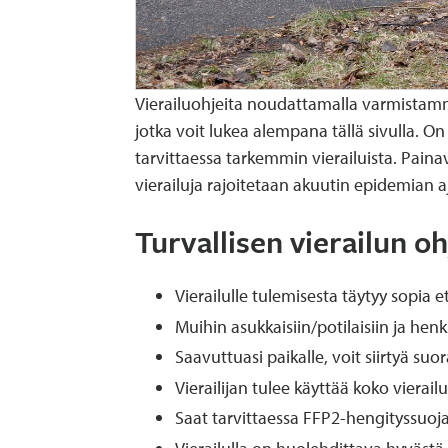
Vierailuohjeita noudattamalla varmistamme t
jotka voit lukea alempana tällä sivulla. O
tarvittaessa tarkemmin vierailuista. Painav
vierailuja rajoitetaan akuutin epidemian aj
Turvallisen vierailun oh
Vierailulle tulemisesta täytyy sopia
Muihin asukkaisiin/potilaisiin ja he
Saavuttuasi paikalle, voit siirtyä suo
Vierailijan tulee käyttää koko vierail
Saat tarvittaessa FFP2-hengityssuoj