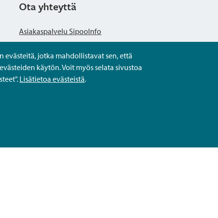
Ota yhteyttä
Asiakaspalvelu SipooInfo
evästeitä, jotka mahdollistavat sen, että
Anna palautetta nimettömästi
evästeiden käytön. Voit myös selata sivustoa
teet".
Lisätietoa evästeistä
.
Kysy tai asioi
Yhteystiedot