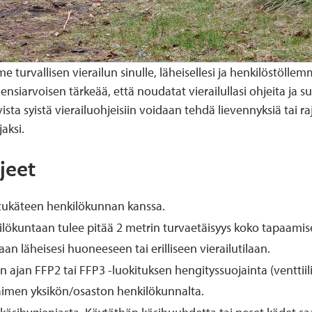
urvallisen vierailun sinulle, läheisellesi ja henkilöstöllemm
n ensiarvoisen tärkeää, että noudatat vierailullasi ohjeita j
ista syistä vierailuohjeisiin voidaan tehdä lievennyksiä tai 
aksi.
jeet
 etukäteen henkilökunnan kanssa.
nkilökuntaan tulee pitää 2 metrin turvaetäisyys koko tapaamis
raan läheisesi huoneeseen tai erilliseen vierailutilaan.
un ajan FFP2 tai FFP3 -luokituksen hengityssuojainta (venttiil
aimen yksikön/osaston henkilökunnalta.