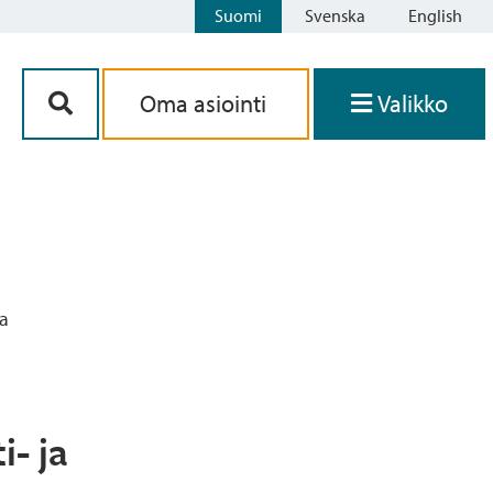
Suomi
Svenska
English
Siirry sisältöön
Oma asiointi
Valikko
la
i- ja