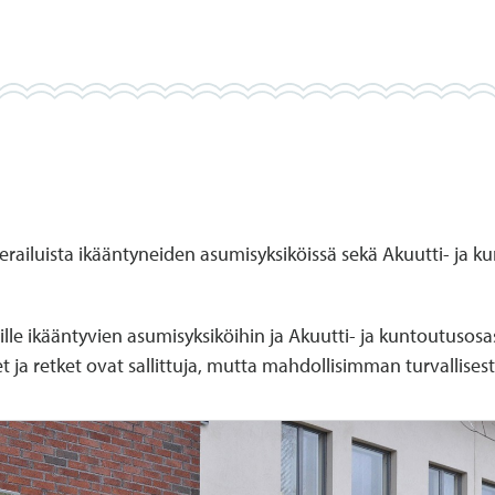
erailuista ikääntyneiden asumisyksiköissä sekä Akuutti- ja ku
uille ikääntyvien asumisyksiköihin ja Akuutti- ja kuntoutusosa
t ja retket ovat sallittuja, mutta mahdollisimman turvallisesti