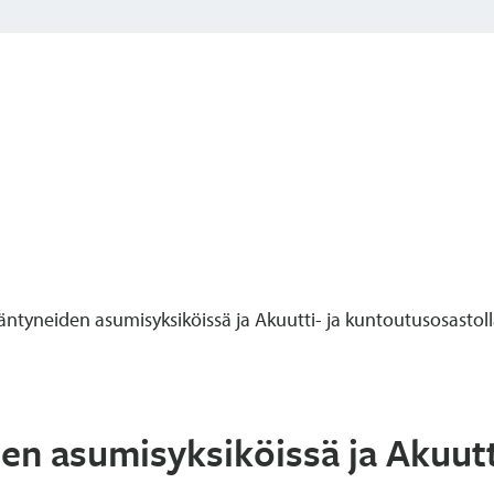
ääntyneiden asumisyksiköissä ja Akuutti- ja kuntoutusosastol
den asumisyksiköissä ja Akuutt