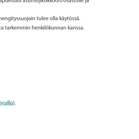
aapuessasi asumisyksikköön/osastolle ja
hengityssuojain tulee olla käytössä.
uista tarkemmin henkilökunnan kanssa.
vuilla
).