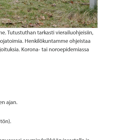
e. Tutustuthan tarkasti vierailuohjeisiin,
a suojatoimia. Henkilökuntamme ohjeistaa
rajoituksia. Korona- tai noroepidemiassa
en ajan.
itön).