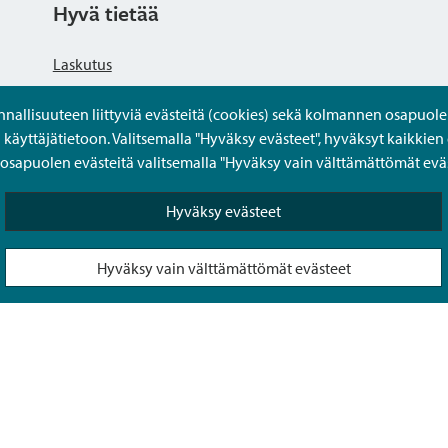
Hyvä tietää
Laskutus
llisuuteen liittyviä evästeitä (cookies) sekä kolmannen osapuolen 
Tietosuojaseloste
yttäjätietoon. Valitsemalla "Hyväksy evästeet", hyväksyt kaikkien 
apuolen evästeitä valitsemalla "Hyväksy vain välttämättömät eväs
Saavutettavuusseloste
Hyväksy evästeet
Usein kysytyt kysymykset
Hyväksy vain välttämättömät evästeet
Puolesta-asiointi Sipoon Oma asioinnissa