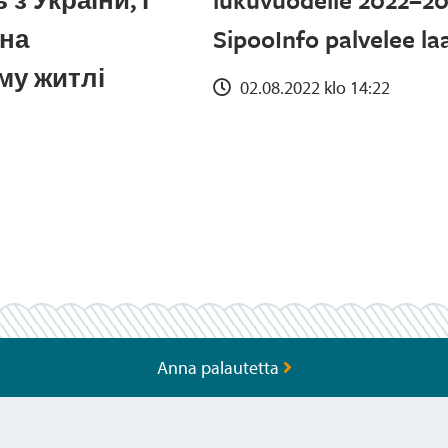
 на
SipooInfo palvelee la
му житлі
02.08.2022 klo 14:22
Anna palautetta