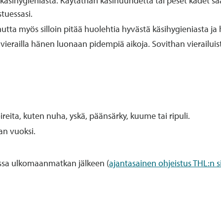
 käsihygieniasta. Käytäthän käsihuuhdetta tai peset kädet s
tuessasi.
utta myös silloin pitää huolehtia hyvästä käsihygieniasta ja 
t vierailla hänen luonaan pidempiä aikoja. Sovithan vierail
ireita, kuten nuha, yskä, päänsärky, kuume tai ripuli.
an vuoksi.
ssa ulkomaanmatkan jälkeen (
ajantasainen ohjeistus THL:n si