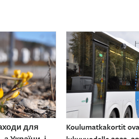
заходи для
Koulumatkakortit ovat
з України, і
lukuvuodelle 2022–202