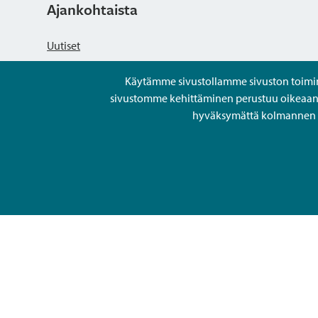
Ajankohtaista
Uutiset
Käytämme sivustollamme sivuston toiminna
Kuulutukset
sivustomme kehittäminen perustuu oikeaan kä
hyväksymättä kolmannen os
Tapahtumat
Avoimet työpaikat ja rekrytointi