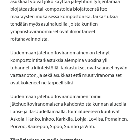
asukkaat voivat joko käyttää jäteyhtiön tyhjentämää
biojäteastiaa tai kompostoida biojätteensä itse
määräysten mukaisessa kompostorissa. Tarkastuksia
tehdään myös asuinalueilla, joista kuntien
ympäristöviranomaiset ovat ilmoittaneet
rottahavainnoista.
Uudenmaan jätehuoltoviranomainen on tehnyt
kompostointitarkastuksia aiempina vuosina yli
tuhannella kiinteistöllä. Tarkastukset ovat saaneet hyvän
vastaanoton, ja sekä asukkaat että muut viranomaiset
ovat kokeneet ne tarpeellisiksi.
Uudenmaan jätehuoltoviranomainen toimii
jätehuoltoviranomaisena kahdentoista kunnan alueella
Länsi- ja Itä-Uudellamaalla. Toimialueeseen kuuluvat
Askola, Hanko, Inkoo, Karkkila, Lohja, Loviisa, Pornainen,
Porvoo, Raasepori, Sipoo, Siuntio ja Vihti.