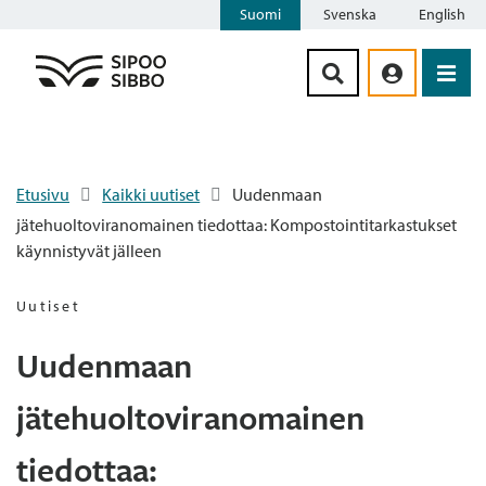
Suomi
Svenska
English
Siirry sisältöön
Etusivu
Kaikki uutiset
Uudenmaan
jätehuoltoviranomainen tiedottaa: Kompostointitarkastukset
käynnistyvät jälleen
Uutiset
Uudenmaan
jätehuoltoviranomainen
tiedottaa: