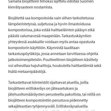
Samalla biojätteen tehokas lajittelu edistää Suomen
kierrätysasteen nostamista.
Biojätettä saa kompostoida vain siihen tarkoitetussa
lämpöeristetyssä, suljetussa ja hyvin ilmastoidussa
kompostorissa, joka estää haittaeläinten pääsyn eikä
päästä valumavesiä maaperään. Tarkastuskäyntien
yhteydessä asukkaille voidaan myös antaa opastusta
kompostorin käyttöön. Käynnistä laaditaan
tarkastuspöytäkirja, jossa annetaan tarvittaessa ohjeita
jatkotoimenpiteisiin. Puutteellinen biojätteen käsittely
voi aiheuttaa hajuhaittoja, houkutella haittaeläimiä sekä
lisätä metaanipäästöjä.
Tarkastettavat kiinteistöt sijaitsevat alueilla, joilla
biojätteen erilliskeräys on jäteasetuksen ja
jätehuoltomääräysten perusteella pakollista, tai niillä on
biojätteen kompostointiin perustuva pidennetty
sekajäteastian tyhjennysväli. Erilliskeräysalueilla