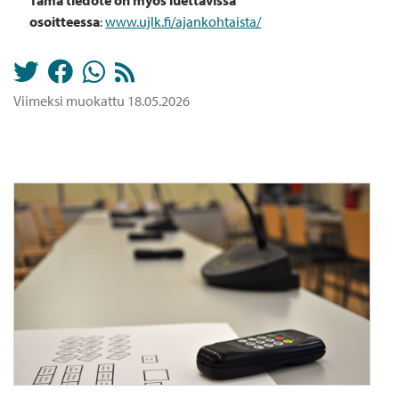
Tämä tiedote on myös luettavissa
osoitteessa
:
www.ujlk.fi/ajankohtaista/
Viimeksi muokattu 18.05.2026