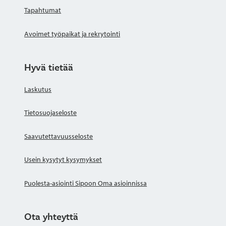
Tapahtumat
Avoimet työpaikat ja rekrytointi
Hyvä tietää
Laskutus
Tietosuojaseloste
Saavutettavuusseloste
Usein kysytyt kysymykset
Puolesta-asiointi Sipoon Oma asioinnissa
Ota yhteyttä