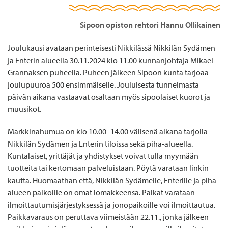
Sipoon opiston rehtori Hannu Ollikainen
Joulukausi avataan perinteisesti Nikkilässä Nikkilän Sydämen
ja Enterin alueella 30.11.2024 klo 11.00 kunnanjohtaja Mikael
Grannaksen puheella. Puheen jälkeen Sipoon kunta tarjoaa
joulupuuroa 500 ensimmäiselle. Jouluisesta tunnelmasta
päivän aikana vastaavat osaltaan myös sipoolaiset kuorot ja
muusikot.
Markkinahumua on klo 10.00–14.00 välisenä aikana tarjolla
Nikkilän Sydämen ja Enterin tiloissa sekä piha-alueella.
Kuntalaiset, yrittäjät ja yhdistykset voivat tulla myymään
tuotteita tai kertomaan palveluistaan. Pöytä varataan linkin
kautta. Huomaathan että, Nikkilän Sydämelle, Enterille ja piha-
alueen paikoille on omat lomakkeensa. Paikat varataan
ilmoittautumisjärjestyksessä ja jonopaikoille voi ilmoittautua.
Paikkavaraus on peruttava viimeistään 22.11., jonka jälkeen