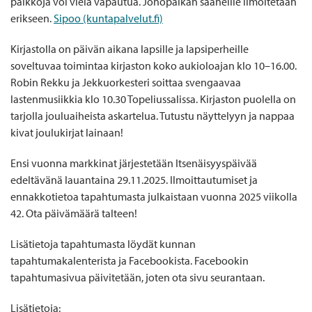
paikkoja voi vielä vapautua. Jonopaikan saaneille ilmoitetaan
erikseen.
Sipoo (kuntapalvelut.fi)
Kirjastolla on päivän aikana lapsille ja lapsiperheille
soveltuvaa toimintaa kirjaston koko aukioloajan klo 10–16.00.
Robin Rekku ja Jekkuorkesteri soittaa svengaavaa
lastenmusiikkia klo 10.30 Topeliussalissa. Kirjaston puolella on
tarjolla jouluaiheista askartelua. Tutustu näyttelyyn ja nappaa
kivat joulukirjat lainaan!
Ensi vuonna markkinat järjestetään Itsenäisyyspäivää
edeltävänä lauantaina 29.11.2025. Ilmoittautumiset ja
ennakkotietoa tapahtumasta julkaistaan vuonna 2025 viikolla
42. Ota päivämäärä talteen!
Lisätietoja tapahtumasta löydät kunnan
tapahtumakalenterista ja Facebookista. Facebookin
tapahtumasivua päivitetään, joten ota sivu seurantaan.
Lisätietoja: