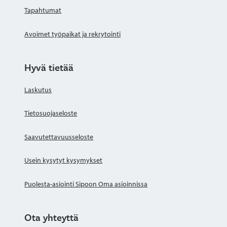
Tapahtumat
Avoimet työpaikat ja rekrytointi
Hyvä tietää
Laskutus
Tietosuojaseloste
Saavutettavuusseloste
Usein kysytyt kysymykset
Puolesta-asiointi Sipoon Oma asioinnissa
Ota yhteyttä