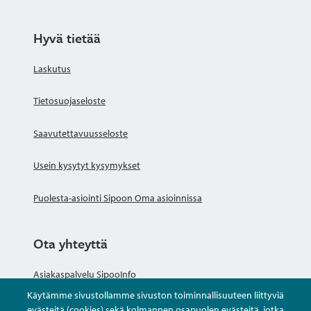
Hyvä tietää
Laskutus
Tietosuojaseloste
Saavutettavuusseloste
Usein kysytyt kysymykset
Puolesta-asiointi Sipoon Oma asioinnissa
Ota yhteyttä
Asiakaspalvelu SipooInfo
Käytämme sivustollamme sivuston toiminnallisuuteen liittyviä
Anna palautetta nimettömästi
evästeitä (cookies) sekä kolmannen osapuolen evästeitä, jotka