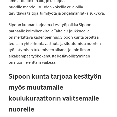
ammattitaitokilpailu, joka tarjoaa
nuorille mahdollisuuden kokeilla eri aloilla
tarvittavia taitoja, tiimityötä ja ongelmanratkaisukykyä.
Sipoon kunnan tarjoama kesätyöpaikka Sipoon
parhaalle kolmihenkiselle Taitaja9-joukkueelle
on merkittävä kädenojennus. Sipoon kunta osoittaa
teollaan yhteiskuntavastuuta ja sitoutumista nuorten
työllistymisen tukemiseen aikana, jolloin ilman
aikaisempaa työkokemusta kesätyöllistyminen
on nuorille erittäin vaikeaa.
Sipoon kunta tarjoaa kesätyön
myös muutamalle
koulukuraattorin valitsemalle
nuorelle