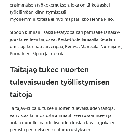
ensimmäisen työkokemuksen, joka on tärkeä askel
työelämään kiinnittymisessä
myöhemmin, toteaa elinvoimapäällikkö Henna Piilo.
Sipoon kunnan lisäksi kesätyöpaikan parhaalle Taitaja9-
joukkueelleen tarjoavat Keski-Uudellamaalla Keudan
omistajakunnat: Järvenpää, Kerava, Mäntsälä, Nurmijärvi,
Pornainen, Sipoo ja Tuusula.
Taitaja9 tukee nuorten
tulevaisuuden työllistymisen
taitoja
Taitaja9-kilpailu tukee nuorten tulevaisuuden taitoja,
vahvistaa kiinnostusta ammatilliseen osaamiseen ja
antaa nuorille mahdollisuuden loistaa tavalla, joka ei
perustu perinteiseen koulumenestykseen.