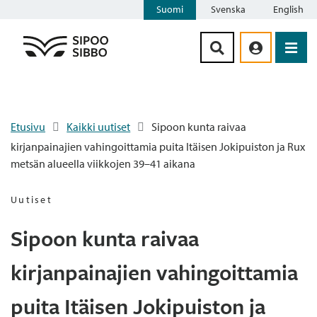
Suomi
Svenska
English
Siirry sisältöön
Etusivu
Kaikki uutiset
Sipoon kunta raivaa
kirjanpainajien vahingoittamia puita Itäisen Jokipuiston ja Rux
metsän alueella viikkojen 39–41 aikana
Uutiset
Sipoon kunta raivaa
kirjanpainajien vahingoittamia
puita Itäisen Jokipuiston ja