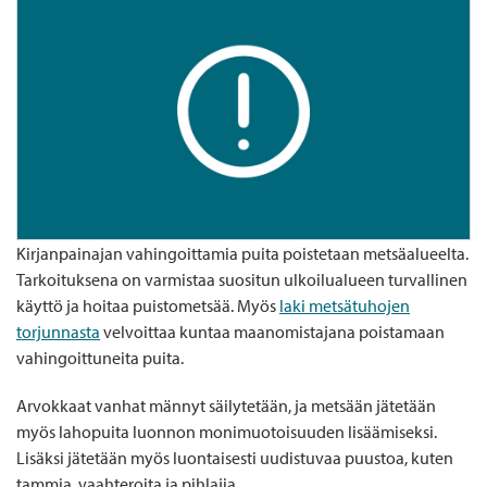
Kirjanpainajan vahingoittamia puita poistetaan metsäalueelta.
Tarkoituksena on varmistaa suositun ulkoilualueen turvallinen
käyttö ja hoitaa puistometsää. Myös
laki metsätuhojen
torjunnasta
velvoittaa kuntaa maanomistajana poistamaan
vahingoittuneita puita.
Arvokkaat vanhat männyt säilytetään, ja metsään jätetään
myös lahopuita luonnon monimuotoisuuden lisäämiseksi.
Lisäksi jätetään myös luontaisesti uudistuvaa puustoa, kuten
tammia, vaahteroita ja pihlajia.