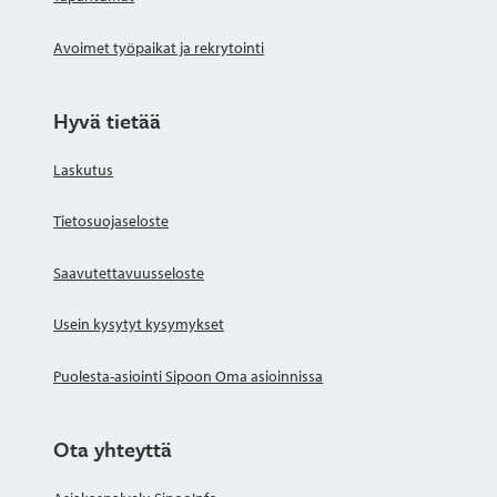
Avoimet työpaikat ja rekrytointi
Hyvä tietää
Laskutus
Tietosuojaseloste
Saavutettavuusseloste
Usein kysytyt kysymykset
Puolesta-asiointi Sipoon Oma asioinnissa
Ota yhteyttä