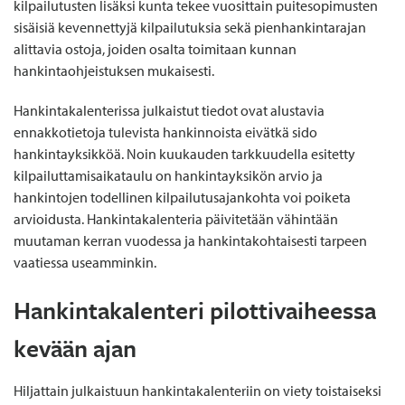
kilpailutusten lisäksi kunta tekee vuosittain puitesopimusten
sisäisiä kevennettyjä kilpailutuksia sekä pienhankintarajan
alittavia ostoja, joiden osalta toimitaan kunnan
hankintaohjeistuksen mukaisesti.
Hankintakalenterissa julkaistut tiedot ovat alustavia
ennakkotietoja tulevista hankinnoista eivätkä sido
hankintayksikköä. Noin kuukauden tarkkuudella esitetty
kilpailuttamisaikataulu on hankintayksikön arvio ja
hankintojen todellinen kilpailutusajankohta voi poiketa
arvioidusta. Hankintakalenteria päivitetään vähintään
muutaman kerran vuodessa ja hankintakohtaisesti tarpeen
vaatiessa useamminkin.
Hankintakalenteri pilottivaiheessa
kevään ajan
Hiljattain julkaistuun hankintakalenteriin on viety toistaiseksi