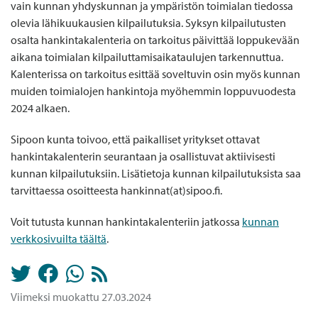
vain kunnan yhdyskunnan ja ympäristön toimialan tiedossa
olevia lähikuukausien kilpailutuksia. Syksyn kilpailutusten
osalta hankintakalenteria on tarkoitus päivittää loppukevään
aikana toimialan kilpailuttamisaikataulujen tarkennuttua.
Kalenterissa on tarkoitus esittää soveltuvin osin myös kunnan
muiden toimialojen hankintoja myöhemmin loppuvuodesta
2024 alkaen.
Sipoon kunta toivoo, että paikalliset yritykset ottavat
hankintakalenterin seurantaan ja osallistuvat aktiivisesti
kunnan kilpailutuksiin. Lisätietoja kunnan kilpailutuksista saa
tarvittaessa osoitteesta hankinnat(at)sipoo.fi.
Voit tutusta kunnan hankintakalenteriin jatkossa
kunnan
verkkosivuilta täältä
.
Viimeksi muokattu 27.03.2024