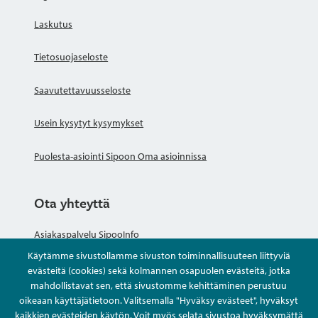
Laskutus
Tietosuojaseloste
Saavutettavuusseloste
Usein kysytyt kysymykset
Puolesta-asiointi Sipoon Oma asioinnissa
Ota yhteyttä
Asiakaspalvelu SipooInfo
Käytämme sivustollamme sivuston toiminnallisuuteen liittyviä
Anna palautetta nimettömästi
evästeitä (cookies) sekä kolmannen osapuolen evästeitä, jotka
mahdollistavat sen, että sivustomme kehittäminen perustuu
oikeaan käyttäjätietoon. Valitsemalla "Hyväksy evästeet", hyväksyt
Kysy tai asioi
kaikkien evästeiden käytön. Voit myös selata sivustoa hyväksymättä