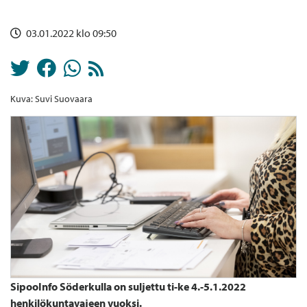
03.01.2022 klo 09:50
Kuva: Suvi Suovaara
SipooInfo Söderkulla on suljettu ti-ke
4.-5.1.2022
henkilökuntavajeen vuoksi.