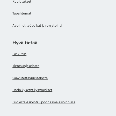
Kuulutukset
Tapahtumat
Avoimet työpaikat ja rekrytointi
Hyvä tietää
Laskutus
Tietosuojaseloste
Saavutettavuusseloste
Usein kysytyt kysymykset
Puolesta-asiointi Sipoon Oma asioinnissa