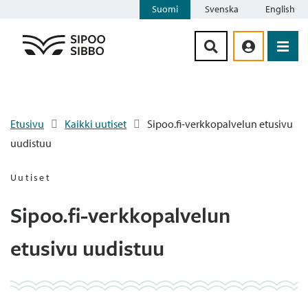
Suomi
Svenska
English
Siirry sisältöön
Etusivu
Kaikki uutiset
Sipoo.fi-verkkopalvelun etusivu
uudistuu
Uutiset
Sipoo.fi-verkkopalvelun
etusivu uudistuu