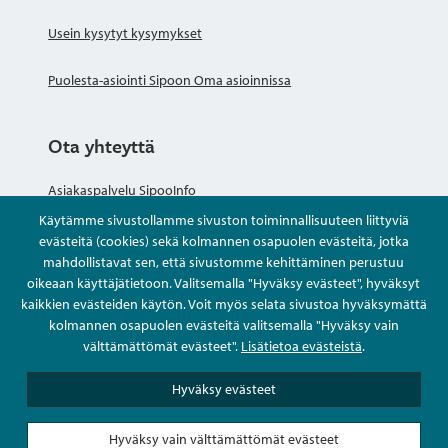
Usein kysytyt kysymykset
Puolesta-asiointi Sipoon Oma asioinnissa
Ota yhteyttä
Asiakaspalvelu SipooInfo
Käytämme sivustollamme sivuston toiminnallisuuteen liittyviä
Anna palautetta nimettömästi
evästeitä (cookies) sekä kolmannen osapuolen evästeitä, jotka
mahdollistavat sen, että sivustomme kehittäminen perustuu
oikeaan käyttäjätietoon. Valitsemalla "Hyväksy evästeet", hyväksyt
Kysy tai asioi
kaikkien evästeiden käytön. Voit myös selata sivustoa hyväksymättä
kolmannen osapuolen evästeitä valitsemalla "Hyväksy vain
Yhteystiedot
välttämättömät evästeet".
Lisätietoa evästeistä
.
Hyväksy evästeet
Hyväksy vain välttämättömät evästeet