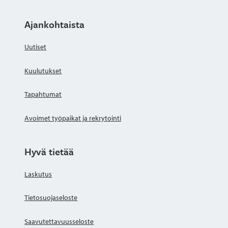
Ajankohtaista
Uutiset
Kuulutukset
Tapahtumat
Avoimet työpaikat ja rekrytointi
Hyvä tietää
Laskutus
Tietosuojaseloste
Saavutettavuusseloste