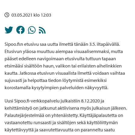
03.05.2021 klo 12:03
Sipoo.fi:n etusivu saa uutta ilmettä tänään 3.5. iltapäivällä.
Etusivun yläosa muuttuu aiempaa visuaalisemmaksi, mutta
pääset edelleen navigoimaan etusivulta tuttuun tapaan
etsimääsi sisältöön haun, valikon tai erilaisten aihelinkkien
kautta. Jatkossa etusivun visuaalista ilmettä voidaan vaihtaa
sujuvasti ja helpottaa tiedon löytymistä esimerkiksi
korostamalla kysytyimpien palveluiden näkyvyyttä.
Uusi Sipoo.fi-verkkopalvelu julkaistiin 8.12.2020 ja
kehittämistyö on jatkunut aktiivisena myös julkaisun jälkeen.
Palautejärjestelmää on yhtenäistetty. Käyttäjäpalautetta on
vastaanotettu runsaasti ja sisältöjen sekä käyttöliittymän
käytettävyyttä ja saavutettavuutta on paranneltu saatu