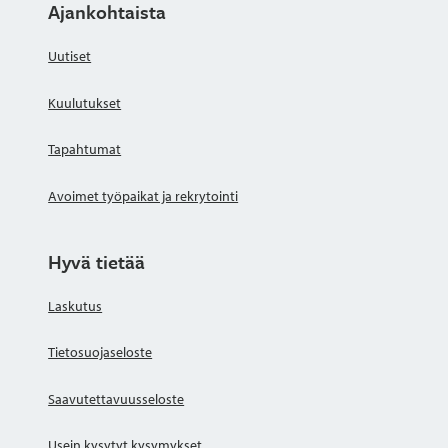
Ajankohtaista
Uutiset
Kuulutukset
Tapahtumat
Avoimet työpaikat ja rekrytointi
Hyvä tietää
Laskutus
Tietosuojaseloste
Saavutettavuusseloste
Usein kysytyt kysymykset