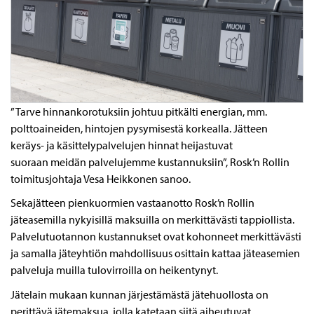
” Tarve hinnankorotuksiin johtuu pitkälti energian, mm.
polttoaineiden, hintojen pysymisestä korkealla. Jätteen
keräys- ja käsittelypalvelujen hinnat heijastuvat
suoraan meidän palvelujemme kustannuksiin”, Rosk’n Rollin
toimitusjohtaja Vesa Heikkonen sanoo.
Sekajätteen pienkuormien vastaanotto Rosk’n Rollin
jäteasemilla nykyisillä maksuilla on merkittävästi tappiollista.
Palvelutuotannon kustannukset ovat kohonneet merkittävästi
ja samalla jäteyhtiön mahdollisuus osittain kattaa jäteasemien
palveluja muilla tulovirroilla on heikentynyt.
Jätelain mukaan kunnan järjestämästä jätehuollosta on
perittävä jätemaksua, jolla katetaan siitä aiheutuvat