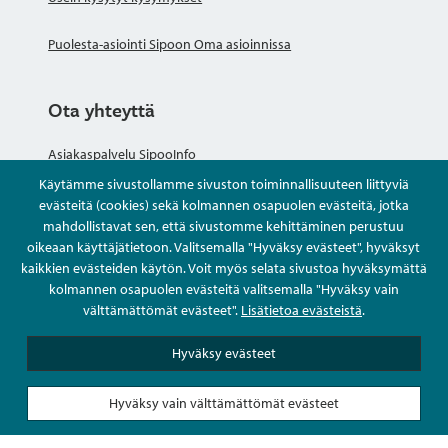
Puolesta-asiointi Sipoon Oma asioinnissa
Ota yhteyttä
Asiakaspalvelu SipooInfo
Käytämme sivustollamme sivuston toiminnallisuuteen liittyviä
Anna palautetta nimettömästi
evästeitä (cookies) sekä kolmannen osapuolen evästeitä, jotka
mahdollistavat sen, että sivustomme kehittäminen perustuu
oikeaan käyttäjätietoon. Valitsemalla "Hyväksy evästeet", hyväksyt
Kysy tai asioi
kaikkien evästeiden käytön. Voit myös selata sivustoa hyväksymättä
kolmannen osapuolen evästeitä valitsemalla "Hyväksy vain
Yhteystiedot
välttämättömät evästeet".
Lisätietoa evästeistä
.
Hyväksy evästeet
Hyväksy vain välttämättömät evästeet