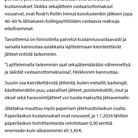
kustannukset. Vaikka sekajätteen vastaanottomaksut
nousevat, ovat Rosk’n Rollin hinnat korotustenkin jälkeen jopa
40–60 % lähialueen kollegayhtiöiden vastaavia maksuja
edullisemmat.
Tavoitteena on hinnoitella palvelut kustannusvastaavasti ja
samalla kannustaa asiakkaita lajittelemaan kierrätettävät
jätteet entistä tarkemmin.
”Lajittelemalla tarkemmin saat sekajätemäärääsi vähennettyä
ja säästät vastaanottomaksuissa”, Heikkonen kannustaa.
Suurin osa kierrätettävistä jätteistä, kuten metallit, kartongit,
käsittelemätön puu, vaaralliset jätteet, poistotekstiilit, risut ja
oksat sekä haravointijätteet voi tuoda maksutta jäteasemalle.
Jätetaksa muuttuu myös paperisen jätehuoltolaskun osalta.
Paperilaskun kustannukset ovat nousseet, ja 1.1.2024 lähtien
paperilaskun toimittamisesta veloitetaan 0,30 senttiä
enemmän kuin aikaisemmin eli 3,30 €.