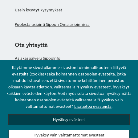
Usein kysytyt kysymykset
Puolesta-asiointi Sipoon Oma asioinnissa
Ota yhteyttä
Asiakaspalvelu SipooInfo
Käytämme sivustollamme sivuston toiminnallisuuteen liittyviä
Anna palautetta nimettömästi
evästeitä (cookies) sekä kolmannen osapuolen evästeitä, jotka
mahdollistavat sen, että sivustomme kehittäminen perustuu
oikeaan käyttäjätietoon. Valitsemalla "Hyväksy evästeet", hyväksyt
Kysy tai asioi
kaikkien evästeiden käytön. Voit myös selata sivustoa hyväksymättä
kolmannen osapuolen evästeitä valitsemalla "Hyväksy vain
Yhteystiedot
välttämättömät evästeet".
Lisätietoa evästeistä
.
Hyväksy evästeet
Hyväksy vain välttämättömät evästeet