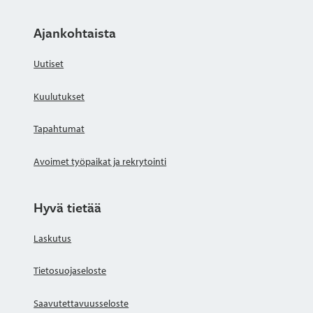
Ajankohtaista
Uutiset
Kuulutukset
Tapahtumat
Avoimet työpaikat ja rekrytointi
Hyvä tietää
Laskutus
Tietosuojaseloste
Saavutettavuusseloste