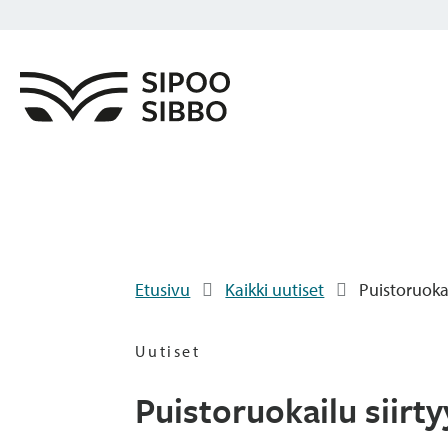
Etusivu
Kaikki uutiset
Puistoruokai
Uutiset
Puistoruokailu siirt