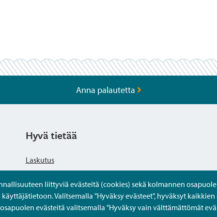
Anna palautetta
Hyvä tietää
Laskutus
llisuuteen liittyviä evästeitä (cookies) sekä kolmannen osapuolen 
Tietosuojaseloste
yttäjätietoon. Valitsemalla "Hyväksy evästeet", hyväksyt kaikkien 
apuolen evästeitä valitsemalla "Hyväksy vain välttämättömät eväs
Saavutettavuusseloste