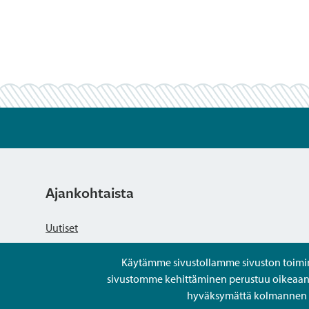
Ajankohtaista
Uutiset
Käytämme sivustollamme sivuston toiminna
Kuulutukset
sivustomme kehittäminen perustuu oikeaan kä
hyväksymättä kolmannen os
Tapahtumat