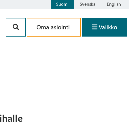
Suomi
Svenska
English
Siirry sisältöön
Oma asiointi
Valikko
ihalle