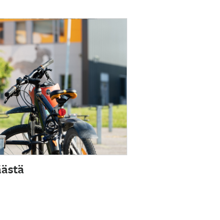
äästä