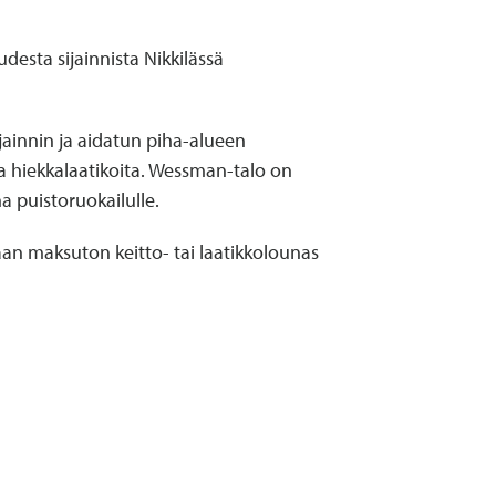
desta sijainnista Nikkilässä
ijainnin ja aidatun piha-alueen
 ja hiekkalaatikoita. Wessman-talo on
 puistoruokailulle.
aan maksuton keitto- tai laatikkolounas