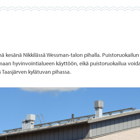
nä kesänä Nikkilässä Wessman-talon pihalla. Puistoruokailu
aan hyvinvointialueen käyttöön, eikä puistoruokailua voida 
ä Taasjärven kylätuvan pihassa.