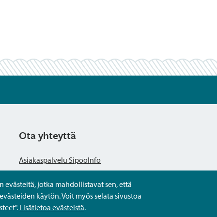
Ota yhteyttä
Asiakaspalvelu SipooInfo
evästeitä, jotka mahdollistavat sen, että
Anna palautetta nimettömästi
evästeiden käytön. Voit myös selata sivustoa
teet".
Lisätietoa evästeistä
.
Kysy tai asioi