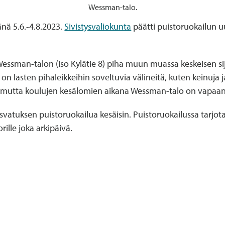
Wessman-talo.
änä 5.6.-4.8.2023.
Sivistysvaliokunta
päätti puistoruokailun uu
i Wessman-talon (Iso Kylätie 8) piha muun muassa keskeisen s
 on lasten pihaleikkeihin soveltuvia välineitä, kuten keinuja
 mutta koulujen kesälomien aikana Wessman-talo on vapaana
vatuksen puistoruokailua kesäisin. Puistoruokailussa tarjot
orille joka arkipäivä.