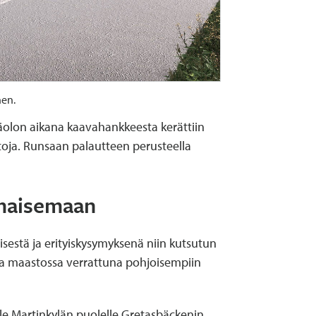
nen.
läolon aikana kaavahankkeesta kerättiin
toja. Runsaan palautteen perusteella
tomaisemaan
isestä ja erityiskysymyksenä niin kutsutun
sa maastossa verrattuna pohjoisempiin
e Martinkylän puolelle Gretasbäckenin