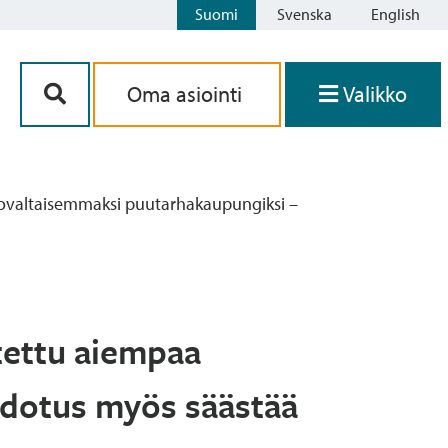
Suomi
Svenska
English
Siirry sisältöön
Oma asiointi
Valikko
ovaltaisemmaksi puutarhakaupungiksi –
tettu aiempaa
hdotus myös säästää