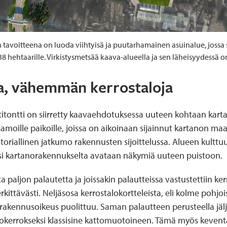
voitteena on luoda viihtyisä ja puutarhamainen asuinalue, jossa sä
8 hehtaarille. Virkistysmetsää kaava-alueella ja sen läheisyydessä 
ka, vähemmän kerrostaloja
titontti on siirretty kaavaehdotuksessa uuteen kohtaan kart
samoille paikoille, joissa on aikoinaan sijainnut kartanon m
historiallinen jatkumo rakennusten sijoittelussa. Alueen kultt
säksi kartanorakennukselta avataan näkymiä uuteen puistoon.
a paljon palautetta ja joissakin palautteissa vastustettiin ke
ttävästi. Neljäsosa kerrostalokortteleista, eli kolme pohjoi
en rakennusoikeus puolittuu. Saman palautteen perusteella jäl
kokerrokseksi klassisine kattomuotoineen. Tämä myös keven