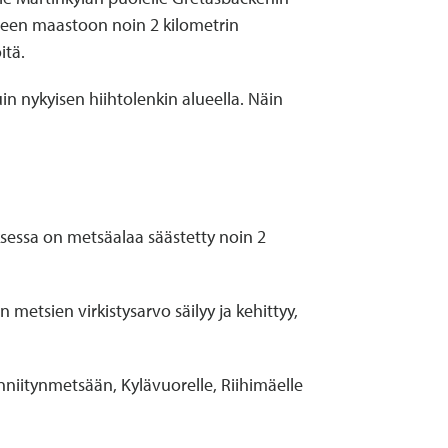
seen maastoon noin 2 kilometrin
itä.
n nykyisen hiihtolenkin alueella. Näin
ksessa on metsäalaa säästetty noin 2
metsien virkistysarvo säilyy ja kehittyy,
niitynmetsään, Kylävuorelle, Riihimäelle