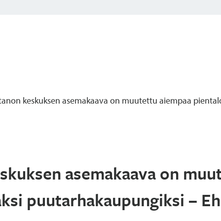
artanon keskuksen asemakaava on muutettu aiempaa piental
keskuksen asemakaava on muu
ksi puutarhakaupungiksi – E