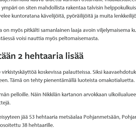
ympäri on siten mahdollista rakentaa talvisin helppokulkui
ee kuntoratana kävelijöitä, pyöräilijöitä ja muita lenkkeilijö
on myös pitkälti samanlainen laaja avoin viljelymaisema kui
iihtäessä voisi nauttia myös peltomaisemasta.
ään 2 hehtaaria lisää
irkistyskäyttöä koskevissa palautteissa. Siksi kaavaehdotu
een. Tämä on tehty pienentämällä luoteista omakotialuetta.
n pelloille. Näin Nikkilän kartanon arvokkaan ulkoilualueen 
tejä.
heisyyteen jää 53 hehtaaria metsäalaa Pohjanmetsään, Pohjan
soitettu 38 hehtaarille.