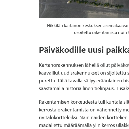
Nikkilän kartanon keskuksen asemakaavan ta
osoitettu rakentamista noin 3
Päiväkodille uusi paik
Kartanorakennuksen lähellä ollut päiväko
kaavaillut uudisrakennukset on sijoitettu 
purettu. Tällä tavalla säilyy eräänlainen 
säästämällä historiallinen tielinjaus. Li
Rakentamisen korkeudesta tuli kuntalaisilt
kerrostalorakentamista on vähennetty merki
rivitalokortteleiksi. Näin näiden kortteli
madallettu määräämällä ylin kerros ullak