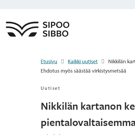
Etusivu
Kaikki uutiset
Nikkilän k
Ehdotus myös säästää virkistysmetsää
Uutiset
Nikkilän kartanon 
pientalovaltaisemma