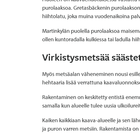
purolaaksoa. Gretasbäckenin purolaakson 
hiihtolatu, joka muina vuodenaikoina palvel
Martinkylän puolella purolaaksoa maisema 
ollen kuntoradalla kulkiessa tai ladulla h
Virkistysmetsää säästet
Myös metsäalan väheneminen nousi esille v
hehtaaria lisää verrattuna kaavaluonnoks
Rakentaminen on keskitetty entistä enemmä
samalla kun alueelle tulee uusia ulkoilureit
Kaiken kaikkiaan kaava-alueelle ja sen lä
ja puron varren metsiin. Rakentamista on o