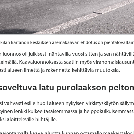
kilän kartanon keskuksen asemakaavan ehdotus on pientalovaltai
uonnos oli julkisesti nähtävillä vuosi sitten ja sen nähtävil
netelmällä. Kaavaluonnoksesta saatiin myös viranomaislausun
sti alueen ilmettä ja rakennetta kehittäviä muutoksia.
lle soveltuva latu purolaakson pel
vahvasti esille huoli alueen nykyisen virkistyskäytön säilym
ykyinen lenkki kulkee tasaisemmassa ja helppokulkuisemmas
si aloitteleville hiihtäjille.
aajentamalla kaava-aluetta kunnan ostamalle maakaistaleell