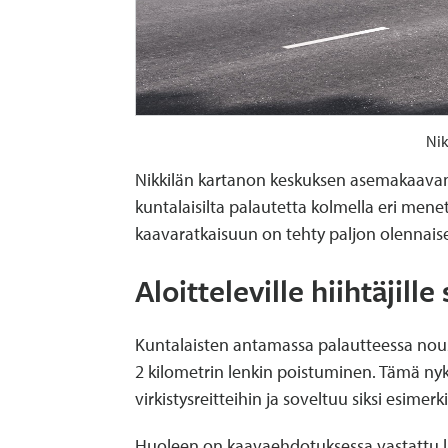
Nik
Nikkilän kartanon keskuksen asemakaavan l
kuntalaisilta palautetta kolmella eri me
kaavaratkaisuun on tehty paljon olennaise
Aloitteleville hiihtäji
Kuntalaisten antamassa palautteessa nousi 
2 kilometrin lenkin poistuminen. Tämä n
virkistysreitteihin ja soveltuu siksi esimerkik
Huoleen on kaavaehdotuksessa vastattu l