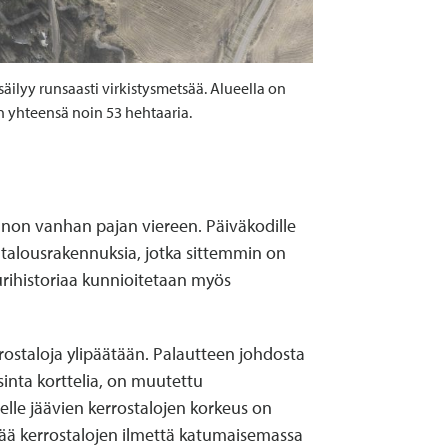
ilyy runsaasti virkistysmetsää. Alueella on
on yhteensä noin 53 hehtaaria.
anon vanhan pajan viereen. Päiväkodille
aatalousrakennuksia, jotka sittemmin on
uurihistoriaa kunnioitetaan myös
rrostaloja ylipäätään. Palautteen johdosta
sinta korttelia, on muutettu
jelle jäävien kerrostalojen korkeus on
tää kerrostalojen ilmettä katumaisemassa