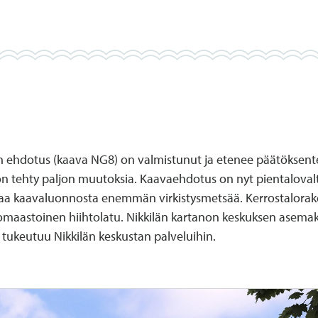
n ehdotus (kaava NG8) on valmistunut ja etenee päätöksen
n tehty paljon muutoksia. Kaavaehdotus on nyt pientalovalt
a kaavaluonnosta enemmän virkistysmetsää. Kerrostalorake
maastoinen hiihtolatu. Nikkilän kartanon keskuksen asemaka
tukeutuu Nikkilän keskustan palveluihin.