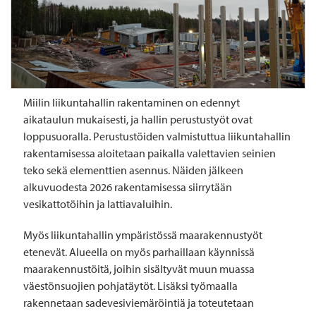
Miilin liikuntahallin rakentaminen on edennyt
aikataulun mukaisesti, ja hallin perustustyöt ovat
loppusuoralla. Perustustöiden valmistuttua liikuntahallin
rakentamisessa aloitetaan paikalla valettavien seinien
teko sekä elementtien asennus. Näiden jälkeen
alkuvuodesta 2026 rakentamisessa siirrytään
vesikattotöihin ja lattiavaluihin.
Myös liikuntahallin ympäristössä maarakennustyöt
etenevät. Alueella on myös parhaillaan käynnissä
maarakennustöitä, joihin sisältyvät muun muassa
väestönsuojien pohjatäytöt. Lisäksi työmaalla
rakennetaan sadevesiviemäröintiä ja toteutetaan