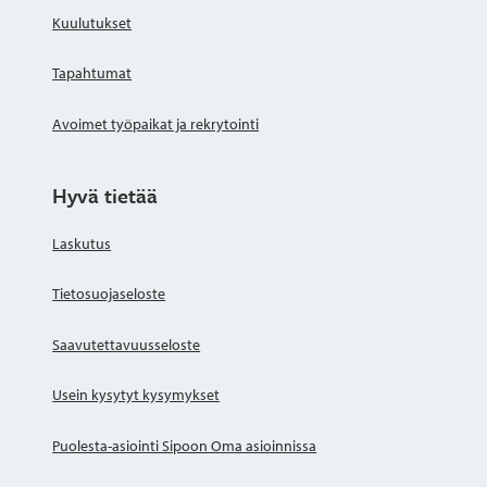
Kuulutukset
Tapahtumat
Avoimet työpaikat ja rekrytointi
Hyvä tietää
Laskutus
Tietosuojaseloste
Saavutettavuusseloste
Usein kysytyt kysymykset
Puolesta-asiointi Sipoon Oma asioinnissa