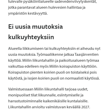
tulevalle pysäköintialueelle sadevedenviivytyskentät,
jotka parantavat alueen hulevesien hallintaa ja
ympäristön kestävyyttä.
Ei uusia muutoksia
kulkuyhteyksiin
Alueella liikkumiseen tai kulkuyhteyksiin ei aiheudu nyt
uusia muutoksia. Työmaaliikenne jatkaa Taasjärventien
käyttöä. Miilin liikuntahallin ja paikoitusalueen työmaa
vaikuttaa edelleen myös Miilin koirapuiston käyttöön.
Koirapuiston pienten koirien puoli on toistaiseksi pois
käytöstä, ja isojen koirien puoli on normaalisti käytössä.
Valmistuessaan Miilin liikuntahalli tarjoaa uudet,
monipuoliset tilat liikunnalle, esiintymiselle ja
harrastustoiminnalle kaikenikäisille kuntalaisille.
Liikuntahallin arvioitu valmistuvan keväällä 2027.