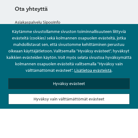
Ota yhteyttä
Asiakaspalvelu SipooInfo
Käytämme sivustollamme sivuston toiminnallisuuteen liittyviä
Anna palautetta nimettömästi
evästeitä (cookies) sekä kolmannen osapuolen evästeitä, jotka
mahdollistavat sen, että sivustomme kehittäminen perustuu
oikeaan käyttäjätietoon. Valitsemalla "Hyväksy evästeet", hyväksyt
Kysy tai asioi
kaikkien evästeiden käytön. Voit myös selata sivustoa hyväksymättä
kolmannen osapuolen evästeitä valitsemalla "Hyväksy vain
Yhteystiedot
välttämättömät evästeet".
Lisätietoa evästeistä
.
Hyväksy evästeet
Hyväksy vain välttämättömät evästeet