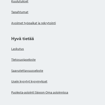
Kuulutukset
Tapahtumat
Avoimet työpaikat ja rekrytointi
Hyvä tietää
Laskutus
Tietosuojaseloste
Saavutettavuusseloste
Usein kysytyt kysymykset
Puolesta-asiointi Sipoon Oma asioinnissa