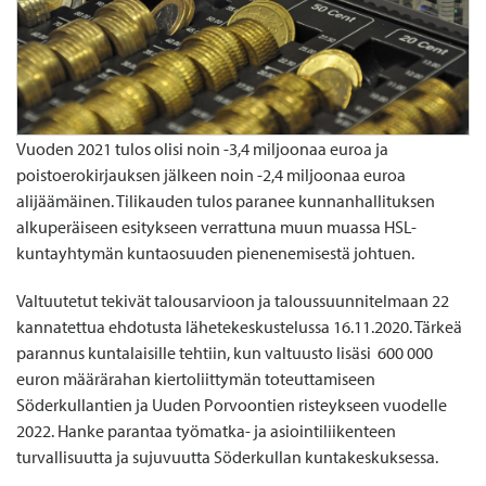
Vuoden 2021 tulos olisi noin -3,4 miljoonaa euroa ja
poistoerokirjauksen jälkeen noin -2,4 miljoonaa euroa
alijäämäinen. Tilikauden tulos paranee kunnanhallituksen
alkuperäiseen esitykseen verrattuna muun muassa HSL-
kuntayhtymän kuntaosuuden pienenemisestä johtuen.
Valtuutetut tekivät talousarvioon ja taloussuunnitelmaan 22
kannatettua ehdotusta lähetekeskustelussa 16.11.2020. Tärkeä
parannus kuntalaisille tehtiin, kun valtuusto lisäsi 600 000
euron määrärahan kiertoliittymän toteuttamiseen
Söderkullantien ja Uuden Porvoontien risteykseen vuodelle
2022. Hanke parantaa työmatka- ja asiointiliikenteen
turvallisuutta ja sujuvuutta Söderkullan kuntakeskuksessa.