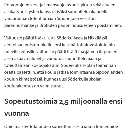
Porvoonjoen vesi- ja ilmansuojeluyhdistyksen sekä alueen
asukasyhdistysten kanssa. Lisäksi suunnitelmakaudella
varaudutaan toteuttamaan Sipoonjoen vesistön
parannushanke ja Brobölen padon nousuesteen poistaminen.
Valtuusto päätti lisäksi, että Söderkullassa ja Nikkilässä
aloitetaan puistoruokailu ensi kesänä. Infrainvestointeihin
tuleville vuosille valtuusto päätti lisätä Taasjärven itäpuolen
asemakaava-alueet ja varautua suunnittelemaan ja
toteuttamaan kokoojakadun. Söderkulla skolan toiminnan
osalta päätettiin, että koulu jatkaa toimintaansa Sipoonlahden
koulun kiinteistössä, kunnes uusi Söderkulla skolan
koulurakennus on valmistunut.
Sopeutustoimia 2,5 miljoonalla ensi
vuonna
Ohjelma käyttötalouden sopeuttamisesta ja sen toimenpide-