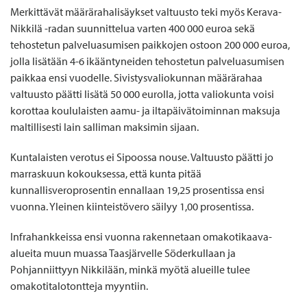
Merkittävät määrärahalisäykset valtuusto teki myös Kerava-
Nikkilä -radan suunnittelua varten 400 000 euroa sekä
tehostetun palveluasumisen paikkojen ostoon 200 000 euroa,
jolla lisätään 4-6 ikääntyneiden tehostetun palveluasumisen
paikkaa ensi vuodelle. Sivistysvaliokunnan määrärahaa
valtuusto päätti lisätä 50 000 eurolla, jotta valiokunta voisi
korottaa koululaisten aamu- ja iltapäivätoiminnan maksuja
maltillisesti lain salliman maksimin sijaan.
Kuntalaisten verotus ei Sipoossa nouse. Valtuusto päätti jo
marraskuun kokouksessa, että kunta pitää
kunnallisveroprosentin ennallaan 19,25 prosentissa ensi
vuonna. Yleinen kiinteistövero säilyy 1,00 prosentissa.
Infrahankkeissa ensi vuonna rakennetaan omakotikaava-
alueita muun muassa Taasjärvelle Söderkullaan ja
Pohjanniittyyn Nikkilään, minkä myötä alueille tulee
omakotitalotontteja myyntiin.