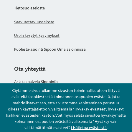
Tietosuojaseloste
Saavutettavuusseloste
Usein kysytyt kysymykset
Puolesta-asiointi Sipoon Oma asioinnissa
Ota yhteyttä
Asiakaspalvelu SipooInfo
Käytämme sivustollamme sivuston toiminnallisuuteen liittyviä
Anna palautetta nimettömästi
evästeitä (cookies) sekä kolmannen osapuolen evästeitä, jotka
mahdollistavat sen, että sivustomme kehittäminen perustuu
oikeaan käyttäjätietoon. Valitsemalla "Hyväksy evästeet", hyväksyt
Kysy tai asioi
kaikkien evästeiden käytön. Voit myös selata sivustoa hyväksymättä
kolmannen osapuolen evästeitä valitsemalla "Hyväksy vain
Yhteystiedot
välttämättömät evästeet".
Lisätietoa evästeistä
.