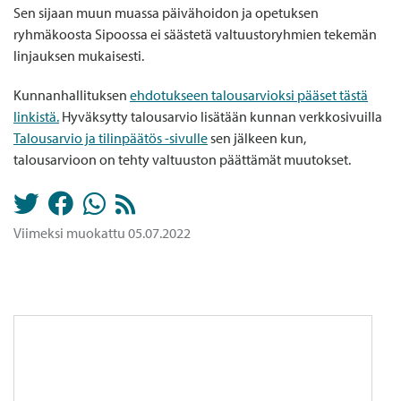
Sen sijaan muun muassa päivähoidon ja opetuksen
ryhmäkoosta Sipoossa ei säästetä valtuustoryhmien tekemän
linjauksen mukaisesti.
Kunnanhallituksen
ehdotukseen talousarvioksi pääset tästä
linkistä.
Hyväksytty talousarvio lisätään kunnan verkkosivuilla
Talousarvio ja tilinpäätös -sivulle
sen jälkeen kun,
talousarvioon on tehty valtuuston päättämät muutokset.
Viimeksi muokattu 05.07.2022