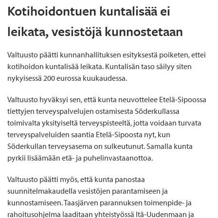
Kotihoidontuen kuntalisää ei
leikata, vesistöjä kunnostetaan
Valtuusto päätti kunnanhallituksen esityksestä poiketen, ettei
kotihoidon kuntalisää leikata. Kuntalisän taso säilyy siten
nykyisessä 200 eurossa kuukaudessa.
Valtuusto hyväksyi sen, että kunta neuvottelee Etelä-Sipoossa
tiettyjen terveyspalvelujen ostamisesta Söderkullassa
toimivalta yksityiseltä terveyspisteeltä, jotta voidaan turvata
terveyspalveluiden saantia Etelä-Sipoosta nyt, kun
Söderkullan terveysasema on sulkeutunut. Samalla kunta
pyrkii lisäämään etä- ja puhelinvastaanottoa.
Valtuusto päätti myös, että kunta panostaa
suunnitelmakaudella vesistöjen parantamiseen ja
kunnostamiseen. Taasjärven parannuksen toimenpide- ja
rahoitusohjelma laaditaan yhteistyössä Itä-Uudenmaan ja