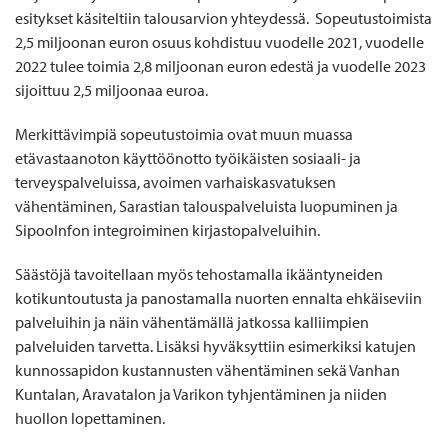
esitykset käsiteltiin talousarvion yhteydessä. Sopeutustoimista
2,5 miljoonan euron osuus kohdistuu vuodelle 2021, vuodelle
2022 tulee toimia 2,8 miljoonan euron edestä ja vuodelle 2023
sijoittuu 2,5 miljoonaa euroa.
Merkittävimpiä sopeutustoimia ovat muun muassa
etävastaanoton käyttöönotto työikäisten sosiaali- ja
terveyspalveluissa, avoimen varhaiskasvatuksen
vähentäminen, Sarastian talouspalveluista luopuminen ja
SipooInfon integroiminen kirjastopalveluihin.
Säästöjä tavoitellaan myös tehostamalla ikääntyneiden
kotikuntoutusta ja panostamalla nuorten ennalta ehkäiseviin
palveluihin ja näin vähentämällä jatkossa kalliimpien
palveluiden tarvetta. Lisäksi hyväksyttiin esimerkiksi katujen
kunnossapidon kustannusten vähentäminen sekä Vanhan
Kuntalan, Aravatalon ja Varikon tyhjentäminen ja niiden
huollon lopettaminen.