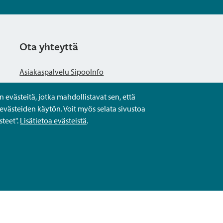
Ota yhteyttä
Asiakaspalvelu SipooInfo
evästeitä, jotka mahdollistavat sen, että
Anna palautetta nimettömästi
evästeiden käytön. Voit myös selata sivustoa
teet".
Lisätietoa evästeistä
.
Kysy tai asioi
Yhteystiedot