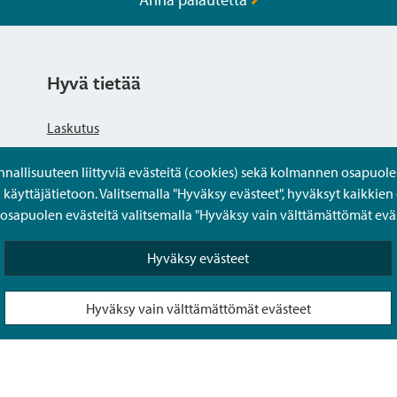
Hyvä tietää
Laskutus
llisuuteen liittyviä evästeitä (cookies) sekä kolmannen osapuolen 
Tietosuojaseloste
yttäjätietoon. Valitsemalla "Hyväksy evästeet", hyväksyt kaikkien 
apuolen evästeitä valitsemalla "Hyväksy vain välttämättömät eväs
Saavutettavuusseloste
Hyväksy evästeet
Usein kysytyt kysymykset
Hyväksy vain välttämättömät evästeet
Puolesta-asiointi Sipoon Oma asioinnissa