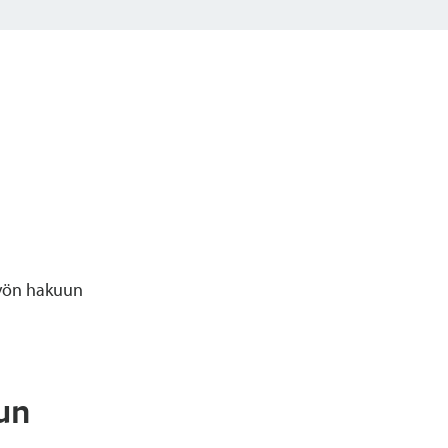
yön hakuun
un