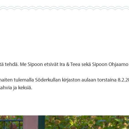
 mitä tehdä. Me Sipoon etsivät Ira & Teea sekä Sipoon Ohjaa
aiten tulemalla Söderkullan kirjaston aulaan torstaina 8.2.20
kahvia ja keksiä.