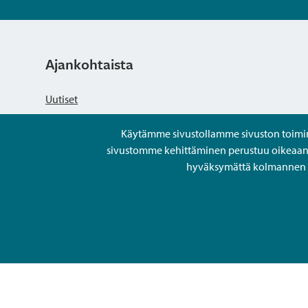
Ajankohtaista
Uutiset
Käytämme sivustollamme sivuston toiminna
Kuulutukset
sivustomme kehittäminen perustuu oikeaan kä
hyväksymättä kolmannen os
Tapahtumat
Avoimet työpaikat ja rekrytointi