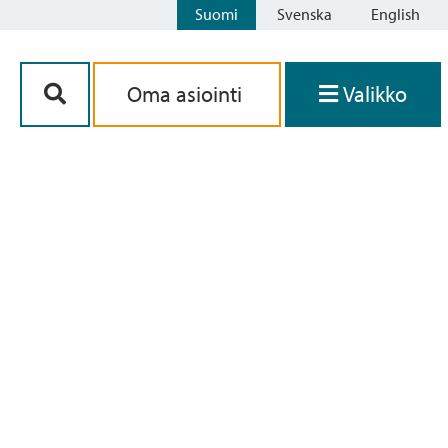
Suomi
Svenska
English
Siirry sisältöön
Oma asiointi
Valikko