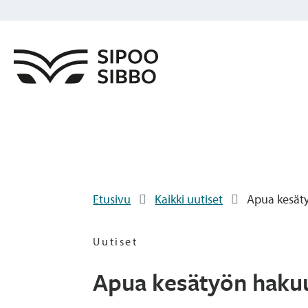
Etusivu
Kaikki uutiset
Apua kesät
Uutiset
Apua kesätyön haku