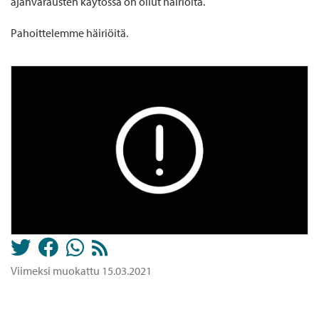
ajanvarausten käytössä on ollut häiriöitä.
Pahoittelemme häiriöitä.
Viimeksi muokattu 15.03.2021