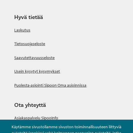
Hyvä tietää
Laskutus
Tietosuojaseloste
Saavutettavuusseloste
Usein kysytyt kysymykset
Puolesta-asiointi Sipoon Oma asioinnissa
Ota yhteyttä
Asiakaspalvelu SipooInfo
Käytämme sivustollamme sivuston toiminnallisuuteen liittyviä
Anna palautetta nimettömästi
evästeitä (cookies) sekä kolmannen osapuolen evästeitä, jotka