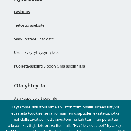
Laskutus
Tietosuojaseloste
Saavutettavuusseloste
Usein kysytyt kysymykset
Puolesta-asiointi Sipoon Oma asioinnissa
Ota yhteyttä
Asiakaspalvelu SipooInfo
Käytämme sivustollamme sivuston toiminnallisuuteen liittyviä
Anna palautetta nimettömästi
evästeitä (cookies) sekä kolmannen osapuolen evästeitä, jotka
mahdollistavat sen, että sivustomme kehittäminen perustuu
oikeaan käyttäjätietoon. Valitsemalla "Hyväksy evästeet", hyväksyt
Kysy tai asioi