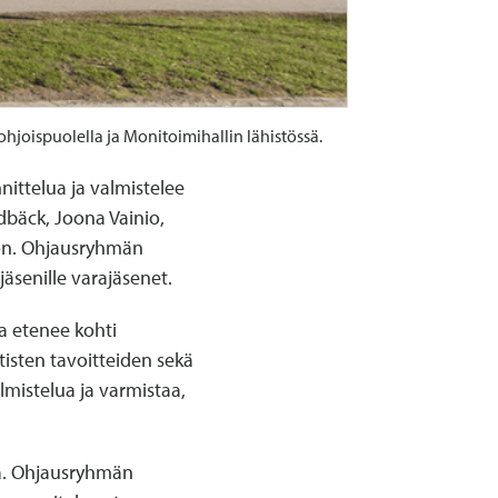
ohjoispuolella ja Monitoimihallin lähistössä.
ittelua ja valmistelee
ndbäck, Joona Vainio,
son. Ohjausryhmän
äsenille varajäsenet.
a etenee kohti
tisten tavoitteiden sekä
mistelua ja varmistaa,
a. Ohjausryhmän