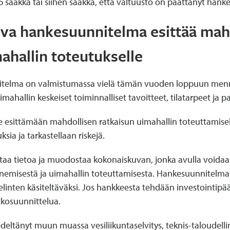
6 saakka tai siihen saakka, että valtuusto on päättänyt han
uva hankesuunnitelma esittää mah
ahallin toteutukselle
telma on valmistumassa vielä tämän vuoden loppuun menne
ahallin keskeiset toiminnalliset tavoitteet, tilatarpeet ja p
esittämään mahdollisen ratkaisun uimahallin toteuttamiseks
ia ja tarkastellaan riskejä.
a tietoa ja muodostaa kokonaiskuvan, jonka avulla voidaan 
nemisestä ja uimahallin toteuttamisesta. Hankesuunnitelma
linten käsiteltäväksi. Jos hankkeesta tehdään investointipä
tkosuunnittelua.
eltänyt muun muassa vesiliikuntaselvitys, teknis-taloudellin