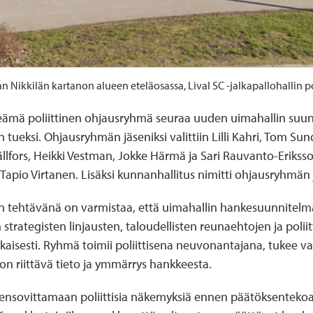
 Nikkilän kartanon alueen eteläosassa, Lival SC -jalkapallohallin p
ämä poliittinen ohjausryhmä seuraa uuden uimahallin suunn
 tueksi. Ohjausryhmän jäseniksi valittiin Lilli Kahri, Tom Su
ällfors, Heikki Vestman, Jokke Härmä ja Sari Rauvanto-Eriks
apio Virtanen. Lisäksi kunnanhallitus nimitti ohjausryhmän j
än tehtävänä on varmistaa, että uimahallin hankesuunnitelm
rategisten linjausten, taloudellisten reunaehtojen ja poliit
isesti. Ryhmä toimii poliittisena neuvonantajana, tukee val
 on riittävä tieto ja ymmärrys hankkeesta.
ensovittamaan poliittisia näkemyksiä ennen päätöksenteko