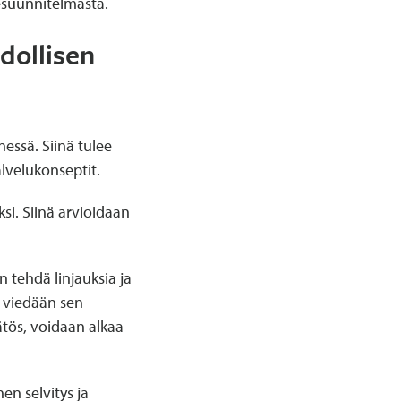
kesuunnitelmasta.
dollisen
ssä. Siinä tulee
alvelukonseptit.
i. Siinä arvioidaan
tehdä linjauksia ja
 viedään sen
ätös, voidaan alkaa
en selvitys ja