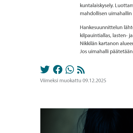
kuntalaiskysely. Luottam
mahdollisen uimahallin 
Hankesuunnittelun lähtö
kilpauintiallas, lasten-
Nikkilän kartanon alueen
Jos uimahalli päätetään 
Viimeksi muokattu 09.12.2025