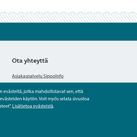
Ota yhteyttä
Asiakaspalvelu SipooInfo
evästeitä, jotka mahdollistavat sen, että
Anna palautetta nimettömästi
evästeiden käytön. Voit myös selata sivustoa
teet".
Lisätietoa evästeistä
.
Kysy tai asioi
Yhteystiedot