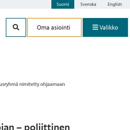
Suomi
Svenska
English
Siirry sisältöön
Oma asiointi
Valikko
jausryhmä nimitetty ohjaamaan
an – poliittinen