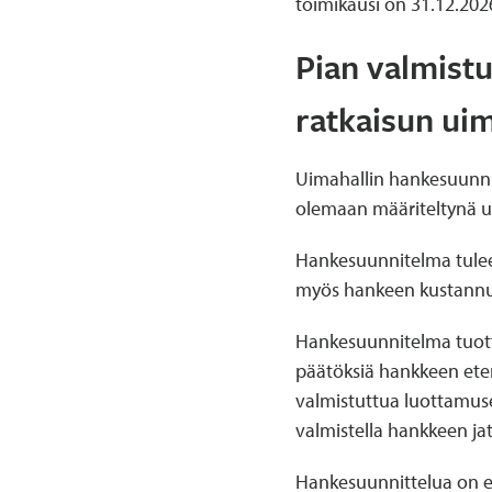
toimikausi on 31.12.202
Pian valmist
ratkaisun uim
Uimahallin hankesuunni
olemaan määriteltynä uim
Hankesuunnitelma tulee 
myös hankeen kustannuks
Hankesuunnitelma tuotta
päätöksiä hankkeen ete
valmistuttua luottamuse
valmistella hankkeen ja
Hankesuunnittelua on ed