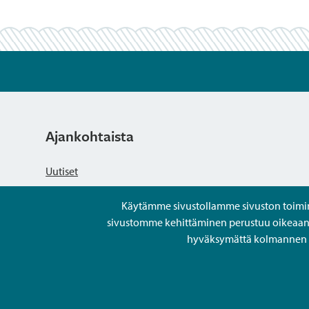
Ajankohtaista
Uutiset
Käytämme sivustollamme sivuston toiminna
Kuulutukset
sivustomme kehittäminen perustuu oikeaan kä
hyväksymättä kolmannen os
Tapahtumat
Avoimet työpaikat ja rekrytointi