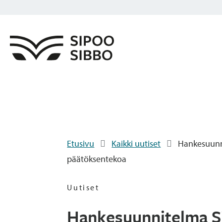
Etusivu
Kaikki uutiset
Hankesuunni
päätöksentekoa
Uutiset
Hankesuunnitelma Sip