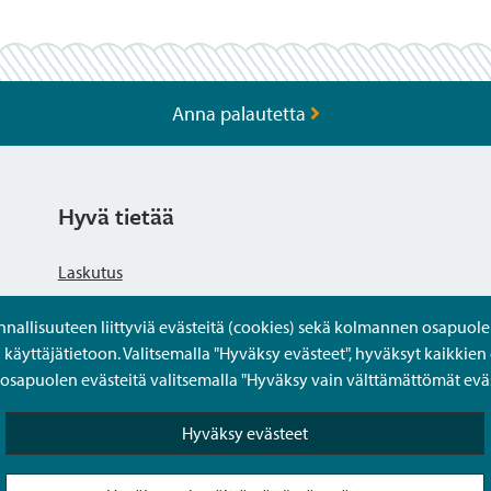
Anna palautetta
Hyvä tietää
Laskutus
llisuuteen liittyviä evästeitä (cookies) sekä kolmannen osapuolen 
Tietosuojaseloste
yttäjätietoon. Valitsemalla "Hyväksy evästeet", hyväksyt kaikkien 
apuolen evästeitä valitsemalla "Hyväksy vain välttämättömät eväs
Saavutettavuusseloste
Hyväksy evästeet
Usein kysytyt kysymykset