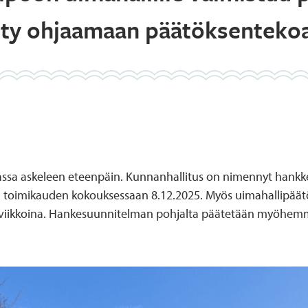
tty ohjaamaan päätöksenteko
sa askeleen eteenpäin. Kunnanhallitus on nimennyt hankkee
a toimikauden kokouksessaan 8.12.2025. Myös uimahallipäätö
iikkoina. Hankesuunnitelman pohjalta päätetään myöhemmin 