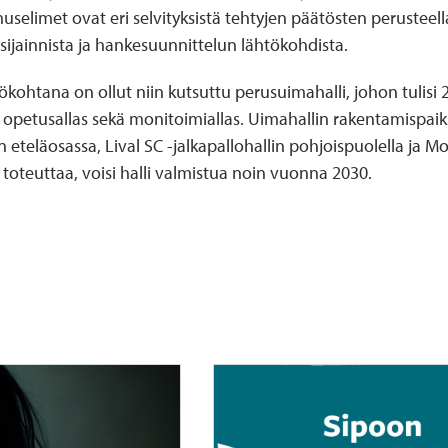
uselimet ovat eri selvityksistä tehtyjen päätösten perusteel
sijainnista ja hankesuunnittelun lähtökohdista.
kohtana on ollut niin kutsuttu perusuimahalli, johon tulisi 
 ja opetusallas sekä monitoimiallas. Uimahallin rakentamispaik
 eteläosassa, Lival SC -jalkapallohallin pohjoispuolella ja Mo
toteuttaa, voisi halli valmistua noin vuonna 2030.