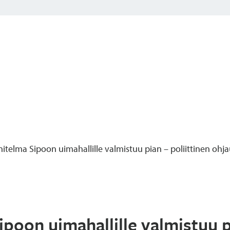
telma Sipoon uimahallille valmistuu pian – poliittinen oh
oon uimahallille valmistuu pi