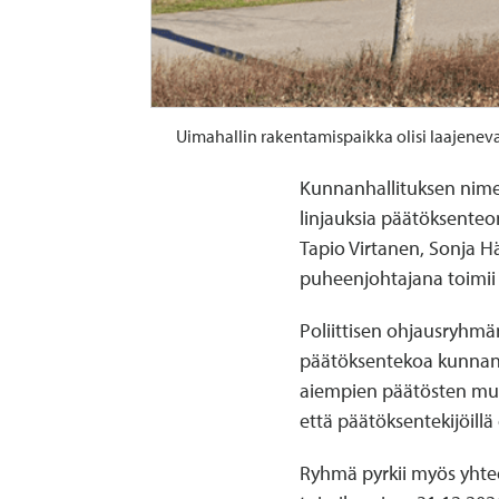
Uimahallin rakentamispaikka olisi laajenevan
Kunnanhallituksen nime
linjauksia päätöksenteon
Tapio Virtanen, Sonja H
puheenjohtajana toimii T
Poliittisen ohjausryhm
päätöksentekoa kunnan st
aiempien päätösten muka
että päätöksentekijöillä
Ryhmä pyrkii myös yhte