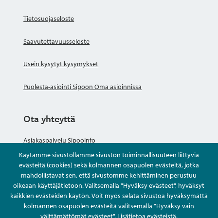
Tietosuojaseloste
Saavutettavuusseloste
Usein kysytyt kysymykset
Puolesta-asiointi Sipoon Oma asioinnissa
Ota yhteyttä
Asiakaspalvelu SipooInfo
Käytämme sivustollamme sivuston toiminnallisuuteen liittyviä
Anna palautetta nimettömästi
evästeitä (cookies) sekä kolmannen osapuolen evästeitä, jotka
mahdollistavat sen, että sivustomme kehittäminen perustuu
oikeaan käyttäjätietoon. Valitsemalla "Hyväksy evästeet", hyväksyt
Kysy tai asioi
kaikkien evästeiden käytön. Voit myös selata sivustoa hyväksymättä
kolmannen osapuolen evästeitä valitsemalla "Hyväksy vain
Yhteystiedot
välttämättömät evästeet".
Lisätietoa evästeistä
.