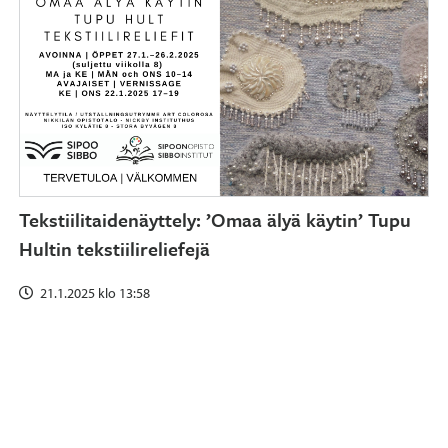
Tekstiilitaidenäyttely: ’Omaa älyä käytin’ Tupu
Hultin tekstiilireliefejä
21.1.2025 klo 13:58