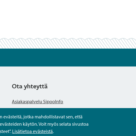
Ota yhteyttä
Asiakaspalvelu SipooInfo
evästeitä, jotka mahdollistavat sen, että
Anna palautetta nimettömästi
evästeiden käytön. Voit myös selata sivustoa
teet".
Lisätietoa evästeistä
.
Kysy tai asioi