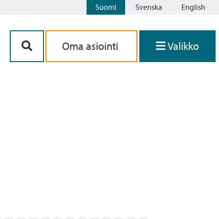
Suomi
Svenska
English
Siirry sisältöön
Oma asiointi
Valikko