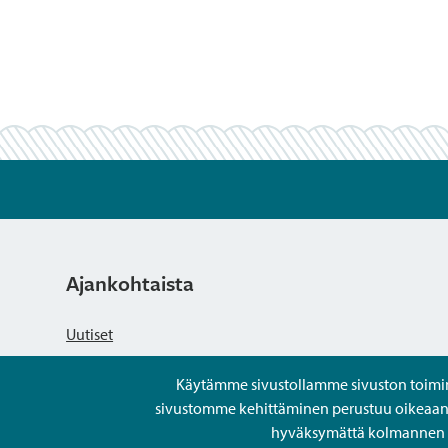
Ajankohtaista
Uutiset
Käytämme sivustollamme sivuston toiminna
Kuulutukset
sivustomme kehittäminen perustuu oikeaan kä
hyväksymättä kolmannen os
Tapahtumat