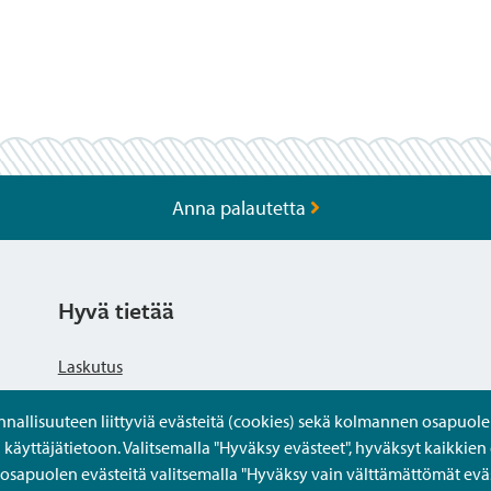
Anna palautetta
Hyvä tietää
Laskutus
llisuuteen liittyviä evästeitä (cookies) sekä kolmannen osapuolen 
Tietosuojaseloste
yttäjätietoon. Valitsemalla "Hyväksy evästeet", hyväksyt kaikkien 
apuolen evästeitä valitsemalla "Hyväksy vain välttämättömät eväs
Saavutettavuusseloste