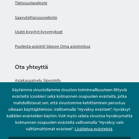
Tietosuojaseloste
Saavutettavuusseloste
Usein kysytyt kysymykset
Puolesta-asiointi Sipoon Oma asioinnissa
Ota yhteyttä
Asiakaspalvelu SipooInfo
Käytämme sivustollamme sivuston toiminnallisuuteen liittyviä
Anna palautetta nimettömästi
evästeitä (cookies) sekä kolmannen osapuolen evästeitä, jotka
mahdollistavat sen, että sivustomme kehittäminen perustuu
oikeaan käyttäjätietoon. Valitsemalla "Hyväksy evästeet", hyväksyt
Kysy tai asioi
kaikkien evästeiden käytön. Voit myös selata sivustoa hyväksymättä
kolmannen osapuolen evästeitä valitsemalla "Hyväksy vain
Yhteystiedot
välttämättömät evästeet".
Lisätietoa evästeistä
.