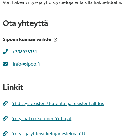
Voit hakea yritys- ja yhdistystietoja erilaisilla hakuehdoilla.
Ota yhteyttä
Sipoon kunnan vaihde
+358923531
info@sipoo.fi
Linkit
Yhdistysrekisteri / Patentti- ja rekisterihallitus
Yrityshaku / Suomen Yrittäjät
Yritys- ja yhteisötietojärjestelmä YTJ