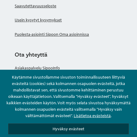
Saavutettavuusseloste
Usein kysytyt kysymykset
Puolesta-asiointi Sipoon Oma asioinnissa
Ota yhteyttä
Asiakaspalvelu SipooInfo
Käytämme sivustollamme sivuston toiminnallisuuteen liittyviä
Anna palautetta nimettömästi
evästeitä (cookies) sekä kolmannen osapuolen evästeitä, jotka
mahdollistavat sen, että sivustomme kehittäminen perustuu
oikeaan käyttäjätietoon. Valitsemalla "Hyväksy evästeet", hyväksyt
Kysy tai asioi
kaikkien evästeiden käytön. Voit myös selata sivustoa hyväksymättä
kolmannen osapuolen evästeitä valitsemalla "Hyväksy vain
Yhteystiedot
välttämättömät evästeet".
Lisätietoa evästeistä
.
Hyväksy evästeet