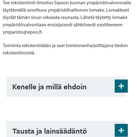
Tee rekisteröinti-ilmoitus Sipoon kunnan ympäristövalvonnalle
täyttämällä soveltuva ympäristöhallinnon lomake. Lomakkeet
löydät tämän sivun oikeasta reunasta. Lähetä täytetty lomake
ympäristövalvontaan ensisijaisesti sähköisesti osoitteeseen
ymparisto@sipoo.fi.
Toiminta rekisteröidään ja saat toiminnanharjoittajana tiedon
rekisteröinnistä.
Kenelle ja millä ehdoin
Rekisteröinti koskee pääosaa nestemäisten
polttoaineiden jakeluasemista, asfalttiasemista
ja polttoaineteholtaan 1–50 megawatin
energiantuotantolaitoksista.
Tausta ja lainsäädäntö
Seuraavissa tilanteissa rekisteröinti ei ole