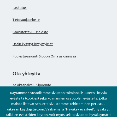
Laskutus
Tietosuojaseloste
Saavutettavuusseloste
Usein kysytyt kysymykset
Puolesta-asiointi Sipoon Oma asioinnissa
Ota yhteyttä
Asiakaspalvelu SipooInfo
Käytämme sivustollamme sivuston toiminnallisuuteen liittyviä
Anna palautetta nimettömästi
evästeitä (cookies) sekä kolmannen osapuolen evästeitä, jotka
mahdollistavat sen, että sivustomme kehittäminen perustuu
oikeaan käyttäjätietoon. Valitsemalla "Hyväksy evästeet", hyväksyt
Kysy tai asioi
kaikkien evästeiden käytön. Voit myös selata sivustoa hyväksymättä