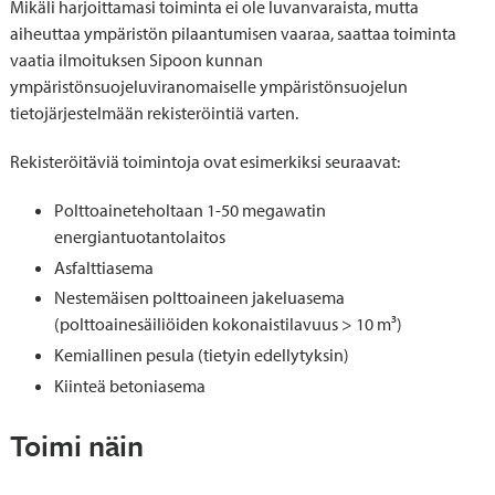
Mikäli harjoittamasi toiminta ei ole luvanvaraista, mutta
aiheuttaa ympäristön pilaantumisen vaaraa, saattaa toiminta
vaatia ilmoituksen Sipoon kunnan
ympäristönsuojeluviranomaiselle ympäristönsuojelun
tietojärjestelmään rekisteröintiä varten.
Rekisteröitäviä toimintoja ovat esimerkiksi seuraavat:
Polttoaineteholtaan 1-50 megawatin
energiantuotantolaitos
Asfalttiasema
Nestemäisen polttoaineen jakeluasema
(polttoainesäiliöiden kokonaistilavuus > 10 m³)
Kemiallinen pesula (tietyin edellytyksin)
Kiinteä betoniasema
Toimi näin