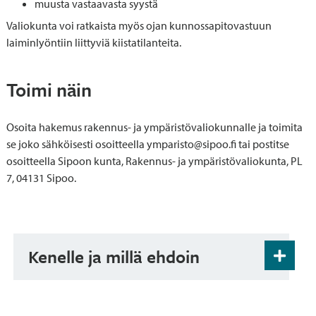
muusta vastaavasta syystä
Valiokunta voi ratkaista myös ojan kunnossapitovastuun
laiminlyöntiin liittyviä kiistatilanteita.
Toimi näin
Osoita hakemus rakennus- ja ympäristövaliokunnalle ja toimita
se joko sähköisesti osoitteella ymparisto@sipoo.fi tai postitse
osoitteella Sipoon kunta, Rakennus- ja ympäristövaliokunta, PL
7, 04131 Sipoo.
Kenelle ja millä ehdoin
Ojituskiistan käsittely edellyttää kirjallista
vireillepanoa.