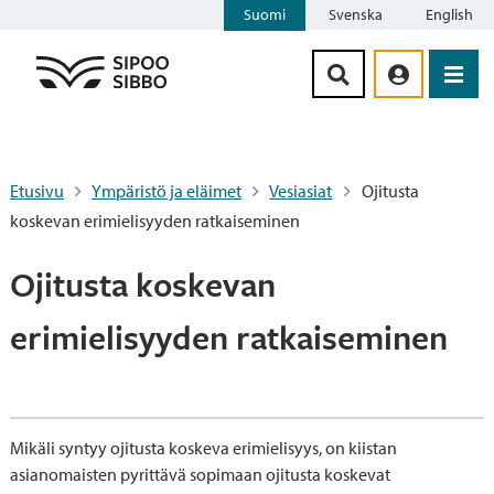
Suomi
Svenska
English
Siirry sisältöön
Etusivu
Ympäristö ja eläimet
Vesiasiat
Ojitusta
koskevan erimielisyyden ratkaiseminen
Ojitusta koskevan
erimielisyyden ratkaiseminen
Mikäli syntyy ojitusta koskeva erimielisyys, on kiistan
asianomaisten pyrittävä sopimaan ojitusta koskevat