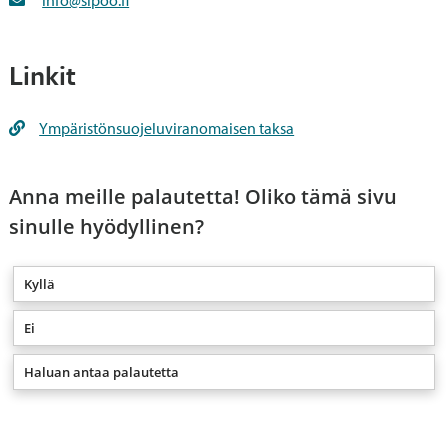
info@sipoo.fi
Haja-asutusalueella ojitusta koskevat
erimielisyydet ratkaistaan etupäässä vesilain
Linkit
perusteella, asema-kaava-alueella
pääsääntöisesti maankäyttö- ja rakennuslain
Ympäristönsuojeluviranomaisen taksa
nojalla.
Anna meille palautetta! Oliko tämä sivu
sinulle hyödyllinen?
Kyllä
Ei
Haluan antaa palautetta