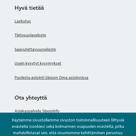
Hyvä tietää
Laskutus
Tietosuojaseloste
Saavutettavuusseloste
Usein kysytyt kysymykset
Puolesta-asiointi Sipoon Oma asioinnissa
Ota yhteyttä
Asiakaspalvelu SipooInfo
Käytämme sivustollamme sivuston toiminnallisuuteen liittyviä
Anna palautetta nimettömästi
evästeitä (cookies) sekä kolmannen osapuolen evästeitä, jotka
mahdollistavat sen, että sivustomme kehittäminen perustuu