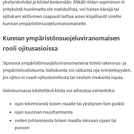
yksityiskohdat ja kiistat keskenään. Mikäli riidan sopiminen ei
yrityksistä huolimatta ole mahdollista, voi haitan kärsijä tai
ojituksen aktiivinen osapuoli laittaa asian kirjallisesti vireille
kunnan ympäristönsuojeluviranomaiselle.
Kunnan ympäristönsuojeluviranomaisen
rooli ojitusasioissa
Sipoossa ympäristönsuojeluviranomaisena toimii rakennus- ja
ympäristövaliokunta. Valiokunta voi ratkaista oja-erimielisyyden,
jos ojitus ei vaadi ojitustoimitusta tai vesilain mukaista lupaa.
Valiokunnassa käsiteltävä kiista voi aiheutua esimerkiksi:
ojan tekemisestä toisen maalle tai yksityisen tien poikki
ojan suunnan muuttamisesta
veden johtamisesta toisen maalla olevaan ojaan tai
puroon