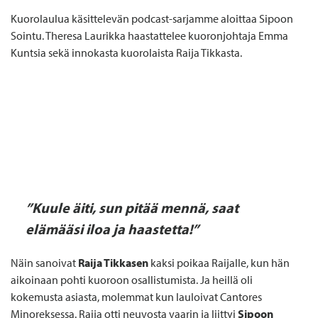
Kuorolaulua käsittelevän podcast-sarjamme aloittaa Sipoon
Sointu. Theresa Laurikka haastattelee kuoronjohtaja Emma
Kuntsia sekä innokasta kuorolaista Raija Tikkasta.
”Kuule äiti, sun pitää mennä, saat
elämääsi iloa ja haastetta!”
Näin sanoivat
Raija Tikkasen
kaksi poikaa Raijalle, kun hän
aikoinaan pohti kuoroon osallistumista. Ja heillä oli
kokemusta asiasta, molemmat kun lauloivat Cantores
Minoreksessa. Raija otti neuvosta vaarin ja liittyi
Sipoon