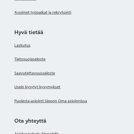
Avoimet työpaikat ja rekrytointi
Hyvä tietää
Laskutus
Tietosuojaseloste
Saavutettavuusseloste
Usein kysytyt kysymykset
Puolesta-asiointi Sipoon Oma asioinnissa
Ota yhteyttä
Asiakaspalvelu SipooInfo