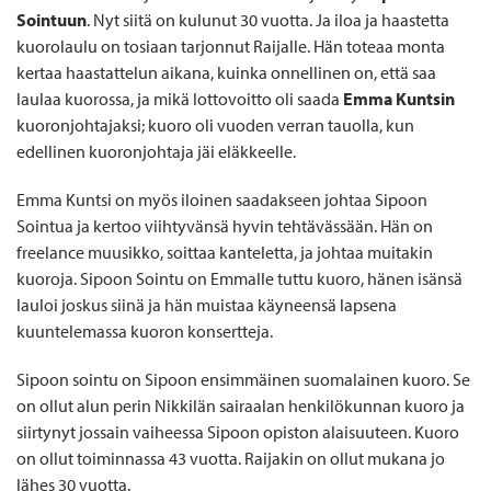
Sointuun
. Nyt siitä on kulunut 30 vuotta. Ja iloa ja haastetta
kuorolaulu on tosiaan tarjonnut Raijalle. Hän toteaa monta
kertaa haastattelun aikana, kuinka onnellinen on, että saa
laulaa kuorossa, ja mikä lottovoitto oli saada
Emma Kuntsin
kuoronjohtajaksi; kuoro oli vuoden verran tauolla, kun
edellinen kuoronjohtaja jäi eläkkeelle.
Emma Kuntsi on myös iloinen saadakseen johtaa Sipoon
Sointua ja kertoo viihtyvänsä hyvin tehtävässään. Hän on
freelance muusikko, soittaa kanteletta, ja johtaa muitakin
kuoroja. Sipoon Sointu on Emmalle tuttu kuoro, hänen isänsä
lauloi joskus siinä ja hän muistaa käyneensä lapsena
kuuntelemassa kuoron konsertteja.
Sipoon sointu on Sipoon ensimmäinen suomalainen kuoro. Se
on ollut alun perin Nikkilän sairaalan henkilökunnan kuoro ja
siirtynyt jossain vaiheessa Sipoon opiston alaisuuteen. Kuoro
on ollut toiminnassa 43 vuotta. Raijakin on ollut mukana jo
lähes 30 vuotta.