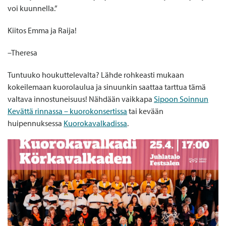
voi kuunnella.”
Kiitos Emma ja Raija!
–Theresa
Tuntuuko houkuttelevalta? Lähde rohkeasti mukaan
kokeilemaan kuorolaulua ja sinuunkin saattaa tarttua tämä
valtava innostuneisuus! Nähdään vaikkapa
Sipoon Soinnun
Kevättä rinnassa – kuorokonsertissa
tai kevään
huipennuksessa
Kuorokavalkadissa
.