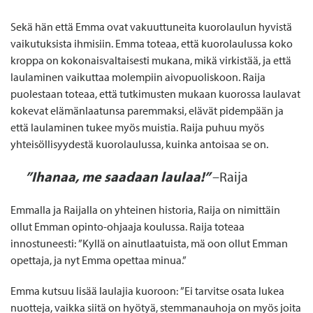
Sekä hän että Emma ovat vakuuttuneita kuorolaulun hyvistä
vaikutuksista ihmisiin. Emma toteaa, että kuorolaulussa koko
kroppa on kokonaisvaltaisesti mukana, mikä virkistää, ja että
laulaminen vaikuttaa molempiin aivopuoliskoon. Raija
puolestaan toteaa, että tutkimusten mukaan kuorossa laulavat
kokevat elämänlaatunsa paremmaksi, elävät pidempään ja
että laulaminen tukee myös muistia. Raija puhuu myös
yhteisöllisyydestä kuorolaulussa, kuinka antoisaa se on.
”Ihanaa, me saadaan laulaa!”
–Raija
Emmalla ja Raijalla on yhteinen historia, Raija on nimittäin
ollut Emman opinto-ohjaaja koulussa. Raija toteaa
innostuneesti: ”Kyllä on ainutlaatuista, mä oon ollut Emman
opettaja, ja nyt Emma opettaa minua.”
Emma kutsuu lisää laulajia kuoroon: ”Ei tarvitse osata lukea
nuotteja, vaikka siitä on hyötyä, stemmanauhoja on myös joita